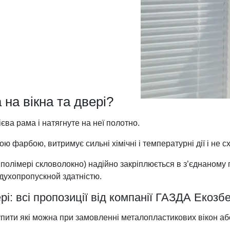
 на вікна та двері?
ієва рама і натягнуте на неї полотно.
фарбою, витримує сильні хімічні і температурні дії і не сх
 полімері скловолокно) надійно закріплюється в з’єднаному
духопропускной здатністю.
ері: всі пропозиції від компанії ГАЗДА Екозбе
купити які можна при замовленні металопластикових вікон аб