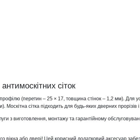
антимоскітних сіток
профілю (перетин – 25 × 17, товщина стінок – 1,2 мм). Для
и). Москітна сітка підходить для будь-яких дверних прорізів і
ги з виготовлення, монтажу та гарантійному обслуговуванню 
го вікна або двері! Цей корисний додатковий аксесуар забезп