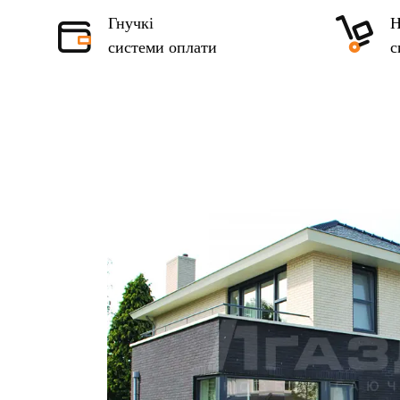
Гнучкі
Н
системи оплати
с