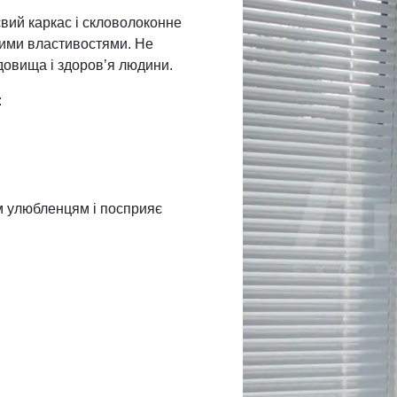
євий каркас і скловолоконне
ними властивостями. Не
довища і здоров’я людини.
:
м улюбленцям і посприяє