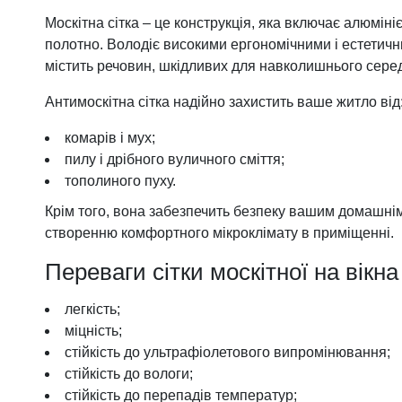
Фурнітура для вікон
Москітна сітка – це конструкція, яка включає алюміні
Фурнітура для дверей
полотно. Володіє високими ергономічними і естетич
містить речовин, шкідливих для навколишнього сере
Антимоскітна сітка надійно захистить ваше житло від
комарів і мух;
пилу і дрібного вуличного сміття;
тополиного пуху.
Крім того, вона забезпечить безпеку вашим домашні
створенню комфортного мікроклімату в приміщенні.
Переваги сітки москітної на вікна
легкість;
міцність;
стійкість до ультрафіолетового випромінювання;
стійкість до вологи;
стійкість до перепадів температур;