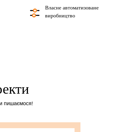
Власне автоматизоване
виробництво
оекти
ми пишаємося!