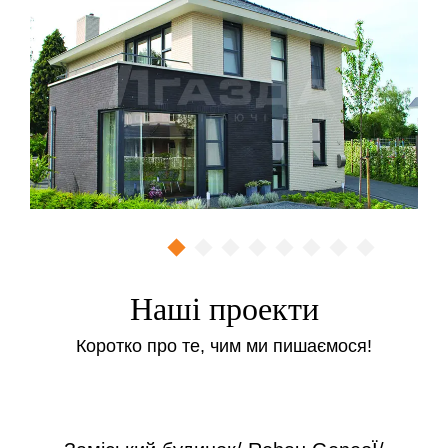
Ми пропонуємо москітні сітки з установкою в Києві,
купити які можна при замовленні
металопластикових вікон або ж окремо.
Виготовляємо сітки для:
Стандартних прямокутних окон.
Треугольних окон.
Пластікових дверей.
Ціни на ремонт
Ремонт москітної сітки – від 200 грн / шт
Заміна куточків для москітної сітки – від 100 грн / шт
Наші проекти
Заміна рогачів для москітної сітки – від 40 грн / шт
Коротко про те, чим ми пишаємося!
Виготовлення та монтаж
дверних антимоскітних сіток
Сітка виготовляється з екструдованого