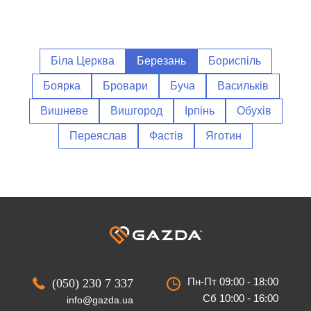
Біла Церква
Березань
Бориспіль
Боярка
Бровари
Буча
Васильків
Вишневе
Вишгород
Ірпінь
Обухів
Переяслав
Фастів
Яготин
Пн-Пт 09:00 - 18:00
(050) 230 7 337
Сб 10:00 - 16:00
info@gazda.ua