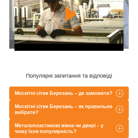
Популярні запитання та відповіді
Москітні сітки Березань – де замовити?
Москітні сітки Березань – як правильно
вибрати?
Металопластикові вікна чи двері – у
чому їхня популярність?