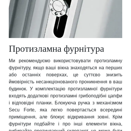
Протизламна фурнітура
Ми рекомендуємо використовувати протизламну
фурнітуру, якщо ваші вікна знаходяться на перших
або останніх поверхах, це суттєво знизить
ймовірність несанкціонованого проникнення в ваш
будинок. У комплектацію протизламної фурнітури
входять додаткові протизламні грибоподібні цапфи
і відповідні планки. Блокуюча ручка з механізмом
Secu Forte, яка легко повертається всередині
приміщення, але блокує відкривання зовні. Крім
фурнітури подбайте і про інші елементи вікна,
вибирайте протиударний склопакет, це може бути