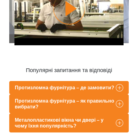
Популярні запитання та відповіді
Протизломна фурнітура – де замовити?
Протизломна фурнітура – як правильно
вибрати?
Металопластикові вікна чи двері – у
чому їхня популярність?