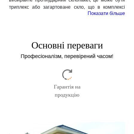
триплекс або загартоване скло, що в комплексі
Показати більше
підвищить рівень протизламності вашого вікна.
Замовте додаткову консультацію по кнопці нижче,
наші фахівці дадуть відповідь на всі виниклі
питання, допоможуть з вибором комплектації для
Основні переваги
протизламних вікон і прорахують вартість заміни.
Професіоналізм, перевірений часом!
Замовити
Гарантія на
продукцію