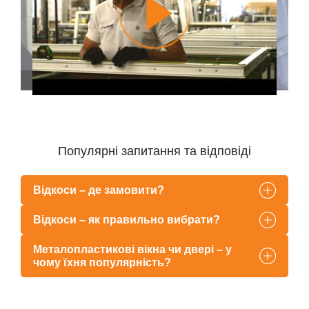
Популярні запитання та відповіді
Відкоси – де замовити?
Відкоси – як правильно вибрати?
Металопластикові вікна чи двері – у
чому їхня популярність?