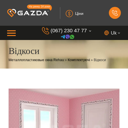
На ринку 24 роки
Ціни
(067) 230 47 77
Uk
Відкоси
(099) 230 73 37
Металлопластиковые окна Rehau
»
Комплектуючі
»
Відкоси
(050) 230 7 337
(073) 230 7 337
(098) 230 7 337