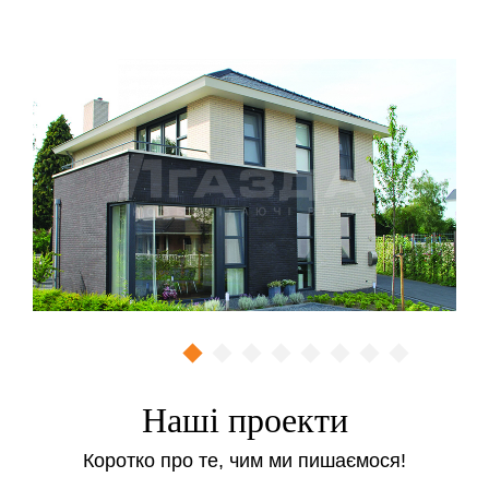
довговічність (напилення знаходиться всередині
герметичного склопакета і не може бути
пошкоджено, термін служби покриття дорівнює
терміну служби самого склопакета);
інноваційна дистанційна рамка ACS +, запобігає
утворенню конденсату на внутрішній поверхні
склопакета, в крайовій зоні;
індивідуальні можливості комбінування згідно з
вимогами до звукоізоляції і безпеки.
Сфера застосування
склопакетів SILVERSTAR
SELEKT:
в місцях, де є необхідність у сонцезахисті й
теплоізоляції;
Наші проекти
великі площі скління;
зимові сади;
Коротко про те, чим ми пишаємося!
нове будівництво і реконструкція.