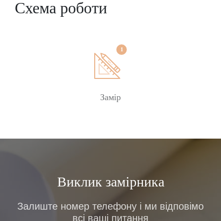
Wert розраховані згідно DIN EN 673 і
Схема роботи
можуть змінюватися з фізичних
причин (в залежності від кута нахилу
металопластикового вікна).
Замовити
Замір
Виклик замірника
Залиште номер телефону і ми відповімо
всі ваші питання