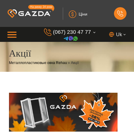
На ринку 24 роки
Ціни
(067) 230 47 77
Uk
Акції
(099) 230 73 37
Металлопластиковые окна Rehau
»
Акції
(050) 230 7 337
(073) 230 7 337
(098) 230 7 337