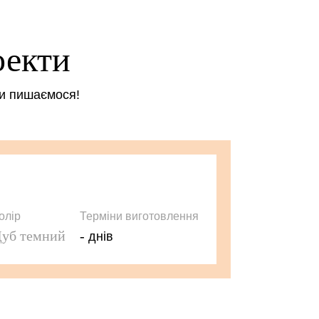
оекти
ми пишаємося!
олір
Терміни виготовлення
уб темний
-
днів