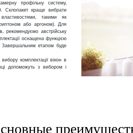
амерну профільну систему,
0. Склопакет краще вибрати
 властивостями, такими як
риптоном або аргоном). Для
ів, рекомендуємо австрійську
омплектації оснащена функцією
ї. Завершальним етапом буде
вибору комплектації вікон в
вці допоможуть з вибором і
сновные преимущест