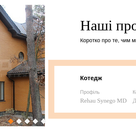
Наші пр
Коротко про те, чим 
Котедж
Профіль
К
Rehau Synego MD
Д