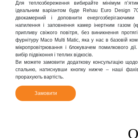
Для теплозбереження вибирайте мінімум п’ятик
Фурнітура для вікон
ідеальним варіантом буде Rehau Euro Design 7
Фурнітура для дверей
двокамерний і доповнити енергозберігаючими
напилення і заповнення камер інертним газом (к
припливу свіжого повітря, без виникнення протяг
фурнітуру Maco Multi Matic, яка у нас в базовій к
мікропровітрювання і блокувачем помилкового ді
вибір підвіконня і теплих відкосів.
Ви можете замовити додаткову консультацію щодо 
спальню, натиснувши кнопку нижче – наші фахі
прорахують вартість.
Замовити
О