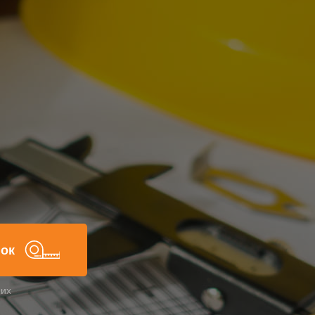
нок
них