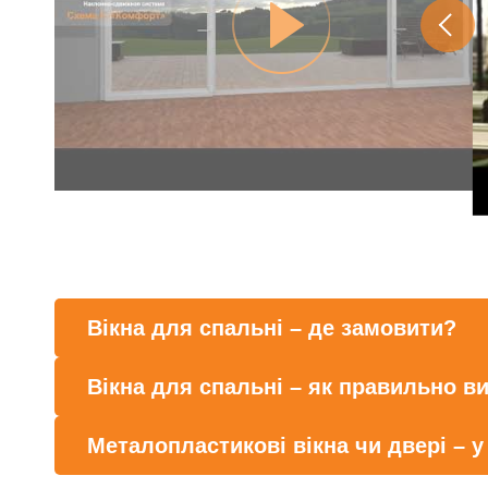
Вікна для спальні – де замовити?
Вікна для спальні – як правильно в
Металопластикові вікна чи двері – у