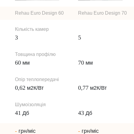
Rehau Euro Design 60
Rehau Euro Design 70
Кількість камер
3
5
Товщина профілю
60
70
мм
мм
Опір теплопередачі
0,62
0,77
м2К/Вт
м2К/Вт
Шумоізоляція
41
43
Дб
Дб
-
-
грн/міс
грн/міс