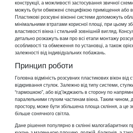
конструкції, а можливості застосування звичної схем
Фурнітура для вікон
можуть бути обмежені специфікою приміщення або в
Фурнітура для дверей
Пластикові розсувні віконні системи допоможуть обл
мінімальними втратами корисної площі, при цьому зб
властивості вікна і стильний зовнішній вигляд. Конс
детально розкажуть вам про всі етапи монтажу розсу
особливості та обмеження по установці, а також оріє
залежності від індивідуальних побажань.
Принцип роботи
Головна відміність розсувних пластикових вікон від
відкривання стулок. Залежно від типу системи, стул
“гармошкою”, або від’їжджають в сторону по напрям
паралельними глухим частинам вікна. Таким чином, 
простору, може бути збільшена площа скління, а це 
більше сонячного світла.
Дане рішення популярно в склінні малогабаритних п
кухонь з маленькою площею, лоджій, балконів, а тако