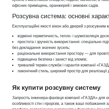
офісних приміщень, оранжерей і зимових садів.
Розсувна система: основні харак
Експлуатаційні якості вікон або дверей з розсувним
відмінні герметичність, тепло- і шумоізоляція дос
простота і зручність використання: спеціально пі
без докладання значних зусиль;
раціональне використання простору — для провітрю
підвищена безпека і захист від зломів;
тривалий термін служби і гарантія компанії «ГАЗДА
лаконічний стиль, широкий простір для реалізації
Як купити розсувну систему
Запросіть інженера-фахівця компанії «ГАЗДА» для ог
особливості стін і прорізів, а також ваші побажання 