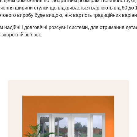
ть деякі обмеження по габаритним розмірам і вазі конструкці
ення ширини стулки що відкривається варіюють від 60 до 15
готового виробу буде вищою, ніж вартість традиційних варіа
адійні і довговічні розсувні системи, для отримання дета
зворотній зв’язок.