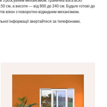
й з розсувним механізмом: гранична вага всієї
0 см, а висоти — від 800 до 240 см. Будьте готові до
нтів вікон з поворотно-відкидним механізмом.
льної інформації звертайтеся за телефонами,