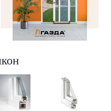
Паралельно-зсувна система
лкон