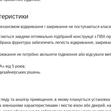
теристики
 механізмом відкривання і закривання не поступаються класи
ягаються завдяки оптимально підібраній конструкції з ПВХ-пр
дібрана фурнітура забезпечить легкість відкривання, закрива
вання не потрібно звільняти підвіконня або відсувати мебл
» від 5 років;
 дизайнерських рішень.
ляду та аналізу приміщення, в якому планується установка
за зовнішніми характеристиками і якістю вікон або дверей, н