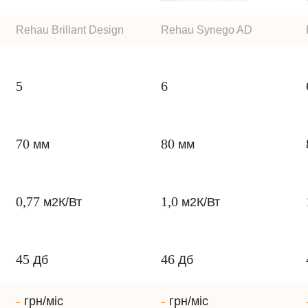
Rehau Brillant Design
Rehau Synego AD
5
6
70
80
мм
мм
0,77
1,0
м2К/Вт
м2К/Вт
45
46
Дб
Дб
-
-
грн/міс
грн/міс