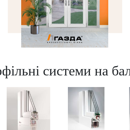
Підйомно-розсувна система
фільні системи на ба