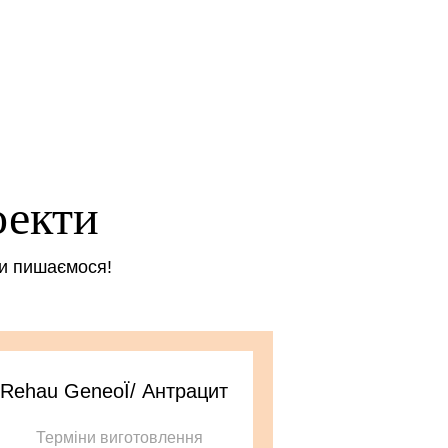
оекти
ми пишаємося!
 Rehau GeneoЇ/ Антрацит
Терміни виготовлення