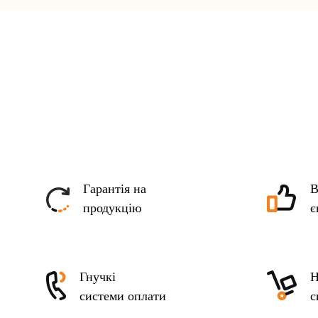
Гарантія на
В
продукцію
є
Гнучкі
Н
системи оплати
с