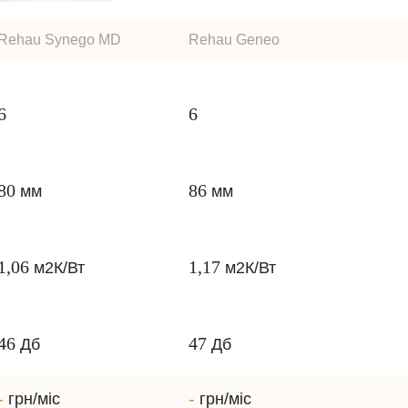
Rehau Synego MD
Rehau Geneo
6
6
80
86
мм
мм
1,06
1,17
м2К/Вт
м2К/Вт
46
47
Дб
Дб
-
-
грн/міс
грн/міс