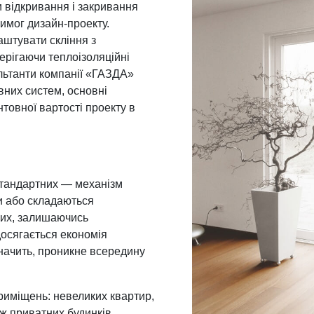
и відкривання і закривання
имог дизайн-проекту.
аштувати скління з
ерігаючи теплоізоляційні
ультанти компанії «ГАЗДА»
вних систем, основні
нтовної вартості проекту в
 стандартних — механізм
ки або складаються
них, залишаючись
досягається економія
значить, проникне всередину
риміщень: невеликих квартир,
ж приватних будинків,