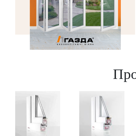
Система "Гармошка"
Про