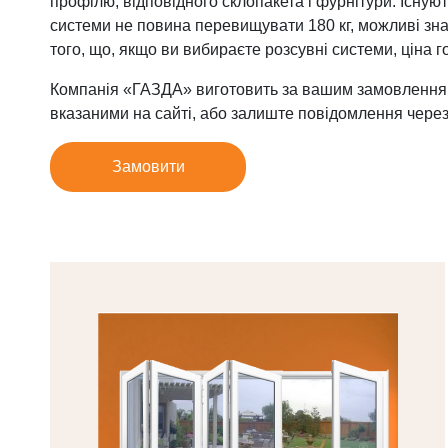
профілю, відповідного склопакета і фурнітури. Існую
системи не повина перевищувати 180 кг, можливі знач
того, що, якщо ви вибираєте розсувні системи, ціна 
Компанія «ГАЗДА» виготовить за вашим замовленням н
вказаними на сайті, або залиште повідомлення через 
Замовити