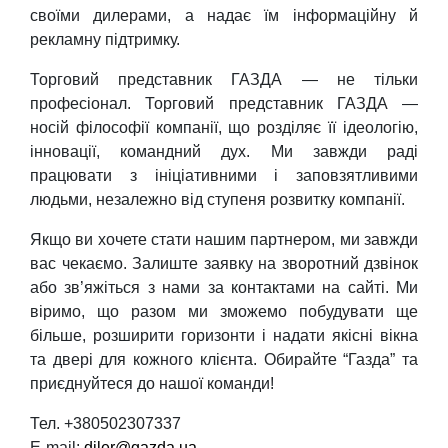
своїми дилерами, а надає їм інформаційну й
рекламну підтримку.
Торговий представник ГАЗДА — не тільки
професіонал. Торговий представник ГАЗДА —
носій філософії компанії, що розділяє її ідеологію,
інновації, командний дух. Ми завжди раді
працювати з ініціативними і заповзятливими
людьми, незалежно від ступеня розвитку компанії.
Якщо ви хочете стати нашим партнером, ми завжди
вас чекаємо. Залиште заявку на зворотний дзвінок
або зв’яжіться з нами за контактами на сайті. Ми
віримо, що разом ми зможемо побудувати ще
більше, розширити горизонти і надати якісні вікна
та двері для кожного клієнта. Обирайте “Газда” та
приєднуйтеся до нашої команди!
Тел. +380502307337
E-mail:
diler@gazda.ua