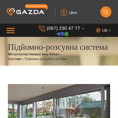
На ринку 24 роки
Ціни
(067) 230 47 77
Uk
Підйомно-розсувна система
(099) 230 73 37
Металлопластиковые окна Rehau
»
(050) 230 7 337
Системи
»
Підйомно-розсувна система
(073) 230 7 337
(098) 230 7 337