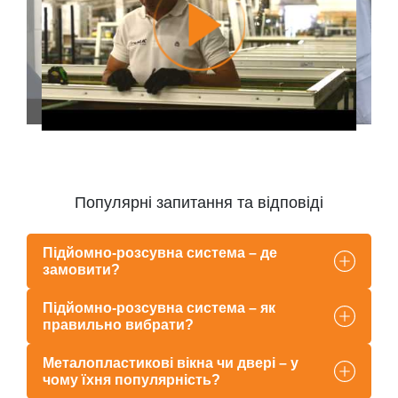
Популярні запитання та відповіді
Підйомно-розсувна система – де
замовити?
Підйомно-розсувна система – як
правильно вибрати?
Металопластикові вікна чи двері – у
чому їхня популярність?