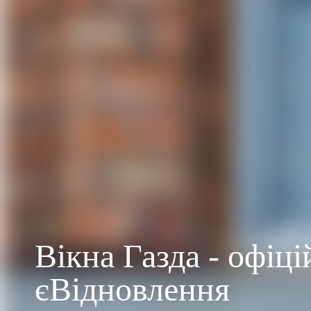
Вікна Газда - офіц
єВідновлення