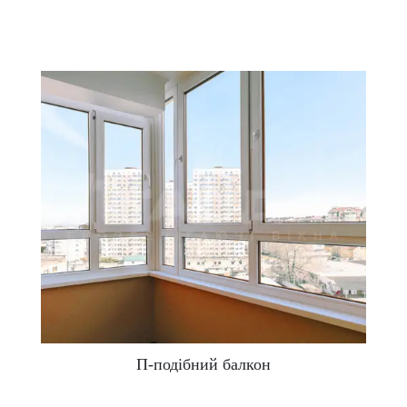
пору року. Цей же час є основним сезоном для
віконних компаній. У той же час влітку, в кінці весни
і на початку осені часто доводиться довше чекати
виготовлення віконних конструкцій, фахівці
сильніше завантажені, зацікавлені максимально
швидко встановити конструкцію і відправитися на
наступний об’єкт.
Взимку віконні компанії пропонують знижки, і
загальний час реалізації замовлення скорочується.
Ще один потенційний плюс – швидке виявлення
недоліків самої віконної конструкції або процедури
монтажу: продування відразу дають про себе знати.
Але при якій температурі можна засклити балкон?
При використанні морозостійкої монтажної піни та
інших спеціалізованих герметиків – навіть при -10-
П-подібний балкон
15 градусів Цельсія. При ще більш сильних морозах
ПВХ-профіль втрачає свою еластичність, що