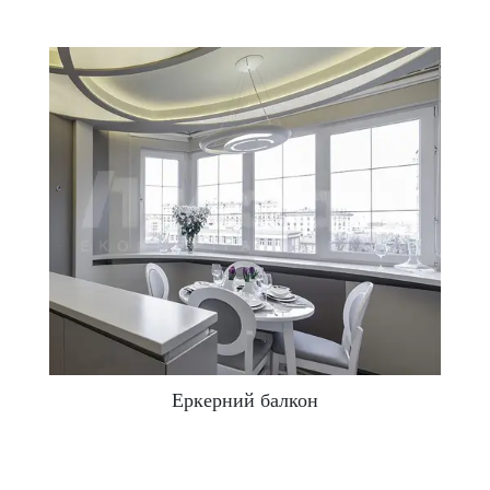
підвищує ризики неякісного монтажу.
Скільки коштує засклити
балкон?
Коли необхідне скління балкона, ціна –
найважливіший, але вельми індивідуальний
критерій. Вартість залежить від варіанту скління,
використовуваних матеріалів (профілю,
склопакета, фурнітури), загальних розмірів віконної
конструкції.
Замовити
Еркерний балкон