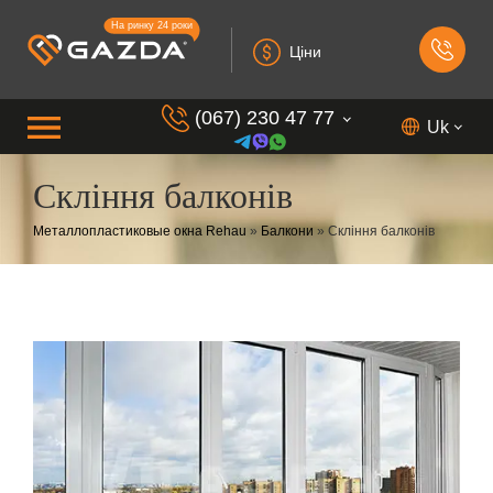
На ринку 24 роки
Ціни
(067) 230 47 77
Uk
Скління балконів
(099) 230 73 37
Металлопластиковые окна Rehau
»
Балкони
»
Скління балконів
(050) 230 7 337
(073) 230 7 337
(098) 230 7 337