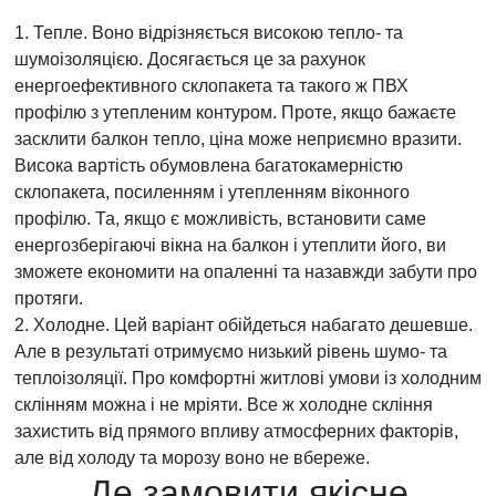
Тепле. Воно відрізняється високою тепло- та
шумоізоляцією. Досягається це за рахунок
енергоефективного склопакета та такого ж ПВХ
профілю з утепленим контуром. Проте, якщо бажаєте
засклити балкон тепло, ціна може неприємно вразити.
Висока вартість обумовлена багатокамерністю
склопакета, посиленням і утепленням віконного
профілю. Та, якщо є можливість, встановити саме
енергозберігаючі вікна на балкон і утеплити його, ви
зможете економити на опаленні та назавжди забути про
протяги.
Холодне. Цей варіант обійдеться набагато дешевше.
Але в результаті отримуємо низький рівень шумо- та
теплоізоляції. Про комфортні житлові умови із холодним
склінням можна і не мріяти. Все ж холодне скління
захистить від прямого впливу атмосферних факторів,
але від холоду та морозу воно не вбереже.
Де замовити якісне