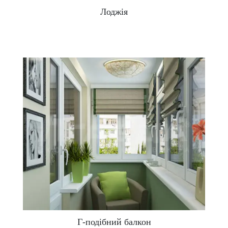
Вимоги до тепло- і звукоізоляції підвищуються.
Лоджія
Вітається використання просунутих профільних
систем і 2-камерних склопакетів з
енергозберігаючим склом. Плюс просто
засклити лоджію
такими конструкціями мало, треба
також утеплити стіни, підлоги, стелі, забезпечити
додатковий обігрів.
В окремий варіант варто винести
французьке скління.
При ньому попередньо
демонтується парапет, при необхідності
посилюється балконна плита і встановлюються
металопластикові віконні конструкції від підлоги до
стелі. Якщо засклити балкон таким чином, то
збільшується світлопропускання, візуально
розширюється простір, відкривається панорамний
огляд з квартири.
Коли краще засклити балкон?
Г-подібний балкон
Найчастіше питаннями скління займаються в теплу