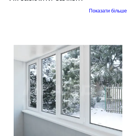
Відповідь на це питання прямо залежить від цілей і
Показати більше
завдань, які переслідує власник. Умовно всі
варіанти засклення балкона можна розділити на
два види:
холодний. В цьому випадку балконний простір
може використовуватися виключно для побутових
потреб, тобто в якості зони зберігання речей, місця
для сушки білизни після прання. Високі вимоги до
звуко- і теплоізоляції при цьому не пред’являються,
а значить підійдуть бюджетні ПВХ-конструкції з
профільною системою початкового рівня (60 мм, 3-
4 камери) і однокамерним склопакетом;
теплий. Такий варіант вибирається тоді, коли
лоджія або балкон приєднується до суміжної
кімнати або ж стоїть мета зробити з цього
приміщення відокремлене житлове місце,
припустимо, робочий кабінет або зону відпочинку.