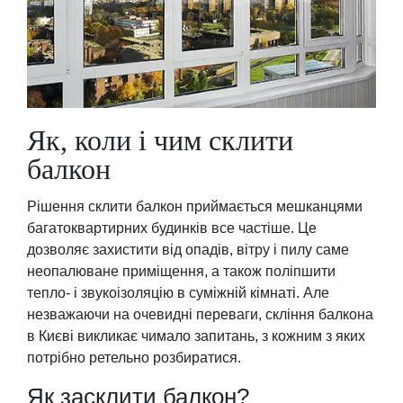
Як, коли і чим склити
балкон
Рішення склити балкон приймається мешканцями
багатоквартирних будинків все частіше. Це
дозволяє захистити від опадів, вітру і пилу саме
неопалюване приміщення, а також поліпшити
тепло- і звукоізоляцію в суміжній кімнаті. Але
незважаючи на очевидні переваги, скління балкона
в Києві викликає чимало запитань, з кожним з яких
потрібно ретельно розбиратися.
Як засклити балкон?