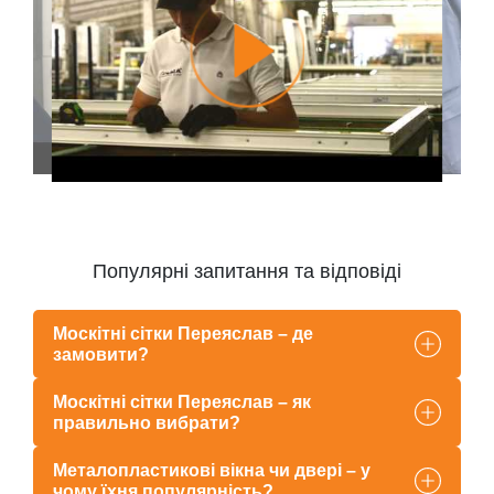
Популярні запитання та відповіді
Москітні сітки Переяслав – де
замовити?
Москітні сітки Переяслав – як
правильно вибрати?
Металопластикові вікна чи двері – у
чому їхня популярність?