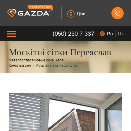
На ринку 24 роки
Ціни
(050) 230 7 337
Ru
Uk
Москітні сітки Переяслав
Металлопластиковые окна Rehau
»
Комплектуючі
»
Москітні сітки Переяслав