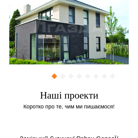
Ми пропонуємо москітні сітки з установкою в Києві,
купити які можна при замовленні
металопластикових вікон або ж окремо.
Виготовляємо сітки для:
Стандартних прямокутних окон.
Треугольних окон.
Пластікових дверей.
Ціни на ремонт
Ремонт москітної сітки – від 200 грн / шт
Заміна куточків для москітної сітки – від 100 грн / шт
Наші проекти
Заміна рогачів для москітної сітки – від 40 грн / шт
Коротко про те, чим ми пишаємося!
Виготовлення та монтаж
дверних антимоскітних сіток
Сітка виготовляється з екструдованого