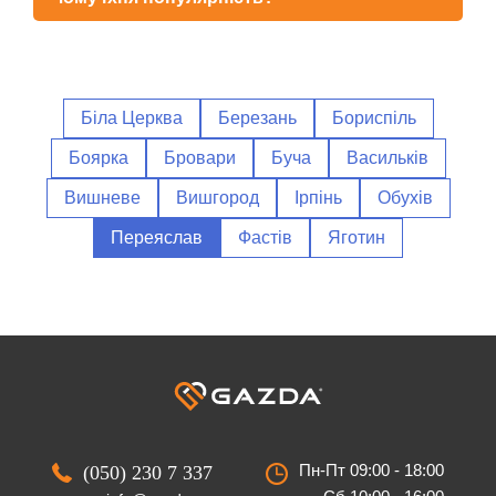
Біла Церква
Березань
Бориспіль
Боярка
Бровари
Буча
Васильків
Вишневе
Вишгород
Ірпінь
Обухів
Переяслав
Фастів
Яготин
Пн-Пт 09:00 - 18:00
(050) 230 7 337