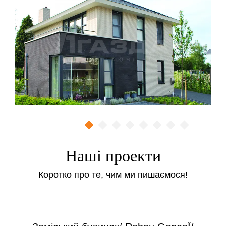
Ми пропонуємо москітні сітки з установкою в Києві,
купити які можна при замовленні
металопластикових вікон або ж окремо.
Виготовляємо сітки для:
Стандартних прямокутних окон.
Треугольних окон.
Пластікових дверей.
Ціни на ремонт
Ремонт москітної сітки – від 200 грн / шт
Заміна куточків для москітної сітки – від 100 грн / шт
Наші проекти
Заміна рогачів для москітної сітки – від 40 грн / шт
Коротко про те, чим ми пишаємося!
Виготовлення та монтаж
дверних антимоскітних сіток
Сітка виготовляється з екструдованого