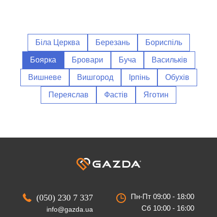
Біла Церква
Березань
Бориспіль
Боярка
Бровари
Буча
Васильків
Вишневе
Вишгород
Ірпінь
Обухів
Переяслав
Фастів
Яготин
Пн-Пт 09:00 - 18:00
(050) 230 7 337
Сб 10:00 - 16:00
info@gazda.ua