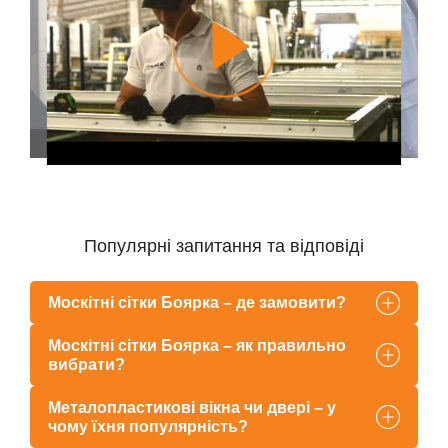
Популярні запитання та відповіді
Москітні сітки Боярка – де замовити?
Москітні сітки Боярка – як правильно
вибрати?
Металопластикові вікна чи двері – у
чому їхня популярність?