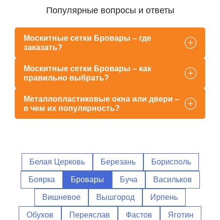
Популярные вопросы и ответы
Москитные сетки Бровары – где
заказать?
Москитные сетки Бровары – как
правильно выбрать?
Металлопластиковые окна или двери –
в чем их популярность?
Белая Церковь
Березань
Борисполь
Боярка
Бровары
Буча
Васильков
Вишневое
Вышгород
Ирпень
Обухов
Переяслав
Фастов
Яготин