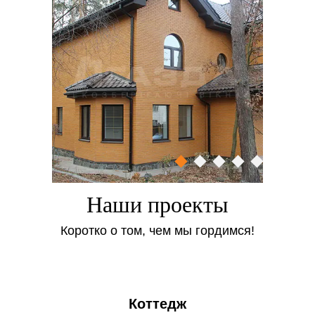
Классическая комплектация для неотапливаемой
дачи:
3-камерный профиль Rehau Euro Design 60
(бюджетное решение в линейке немецкого
концерна);
1-камерный стеклопакет с использованием
прочных стекол (триплекс или закаленных для
обеспечения дополнительной защиты от взлома)
или же выбор обычных стекол и их дополнение
защитными рольставнями;
качественная фурнитура, дополненная
Наши проекты
противовзломными элементами (грибовидными
цапфами, ручками с замком и т.д.);
Коротко о том, чем мы гордимся!
традиционные аксессуары (подоконник, отливы,
козырьки, москитные сетки).
Коттедж
Окна для дачи, пригодной для жизни круглый год