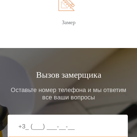
Система декоров Rehau Kaleido Woodec
Замер
Дополнительная возможность декорирования
доступна в рамках эксклюзивной серии Rehau
Kaleido Woodec, которая создана специально для
профилей Geneo. В отличие от обычных вариантов
ламинирования, такой декор передает не только
цвет, но и фактуру, текстуру, рисунок «под дерево».
Он также характеризуется эффектным матовым
Вызов замерщика
свечением и еще лучше имитирует древесные
породы. Доступны три цветовые вариации:
Оставьте номер телефона и мы ответим
янтарный, седой и выбеленный дуб.
все ваши вопросы