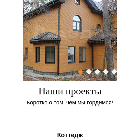
Требуемый цвет и фактура оконного профиля.
Долговечность и надежность. После ламинации
окну не страшна влага, солнечные лучи,
механические и химические воздействия.
Практичность. Пленки обладают
антистатическими свойствами, поэтому к ним не
прилипает пыль, грязь и прочий мусор.
Удобство. В отличие от деревянных аналогов,
ламинированные пластиковые окна не нуждаются
в обработке лаком, перекрашивании или
устранении дефектов на лакокрасочных покрытиях.
Наши проекты
Большой выбор расцветок.
Коротко о том, чем мы гордимся!
Виды ламинации:
Пленочная ламинация. Под высоким давлением
Коттедж
на профиль наносится пленка Renolit, которая