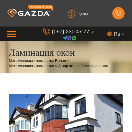
На рынке 24 года
Цены
(067) 230 47 77
Ru
Ламинация окон
(099) 230 73 37
Металлопластиковые окна Rehau
»
(050) 230 7 337
Металлопластиковые окна
»
Декор окон
»
Ламинация окон
(073) 230 7 337
(098) 230 7 337