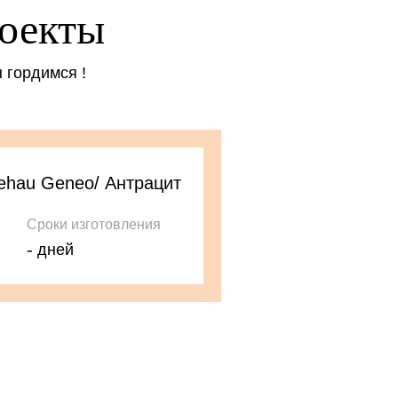
оекты
ы гордимся !
ehau Geneo/ Антрацит
Сроки изготовления
-
дней