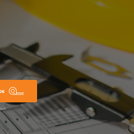
ок
ных