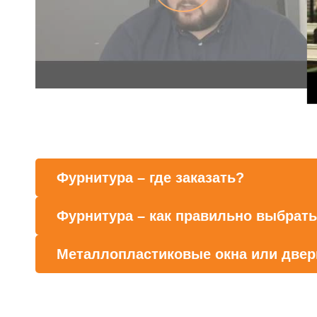
Фурнитура – где заказать?
Фурнитура – как правильно выбрат
Металлопластиковые окна или двери