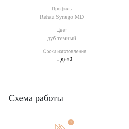
фурнитура Maco с микрощелевым
проветриванием.
Профиль
Rehau Synego MD
Компания «Газда» поможет с подбором
подходящих металлопластиковых окон для кухни,
Цвет
осуществит изготовление подходящего варианта и
дуб темный
выполнит профессиональный монтаж с
соблюдением требований актуальных
Сроки изготовления
строительных норм.
-
дней
Заказать
Схема работы