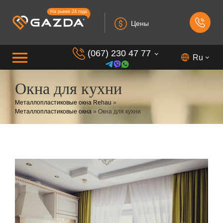
На рынке 24 года
Цены
(067) 230 47 77
Ru
Окна для кухни
(099) 230 73 37
Металлопластиковые окна Rehau
»
(050) 230 7 337
Металлопластиковые окна
»
Окна для кухни
(073) 230 7 337
(098) 230 7 337