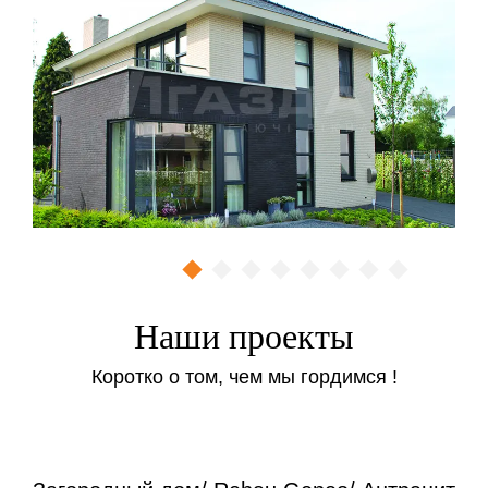
соответственно Synego AD и MD. В последнем
случае обеспечивается увеличение коэффициента
сопротивления теплопередаче — 1,06 м²K/Вт (при
двух контурах он равен 1,00 м²K/Вт).
Более высокими эксплуатационными свойствами
на фоне Synego в настоящее время обладают
лишь профили Geneo, которые в свою очередь
стоят дороже.
Заказать
Наши проекты
Коротко о том, чем мы гордимся !