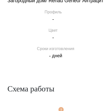
Загородный дом/ Rehau Geneo/ Антрацит
Профиль
-
Цвет
-
Сроки изготовления
-
дней
Схема работы