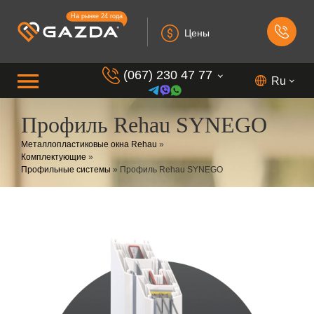
На рынке 24 года
Цены
(067) 230 47 77
Ru
Профиль Rehau SYNEGO
(099) 230 73 37
Металлопластиковые окна Rehau
»
(050) 230 7 337
Комплектующие
»
Профильные системы
»
Профиль Rehau SYNEGO
(073) 230 7 337
(098) 230 7 337