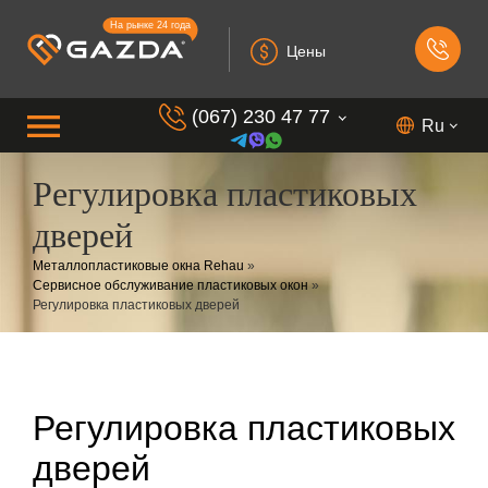
На рынке 24 года
Цены
(067) 230 47 77
Ru
Регулировка пластиковых
(099) 230 73 37
дверей
(050) 230 7 337
Металлопластиковые окна Rehau
»
(073) 230 7 337
Сервисное обслуживание пластиковых окон
»
(098) 230 7 337
Регулировка пластиковых дверей
Регулировка пластиковых
дверей