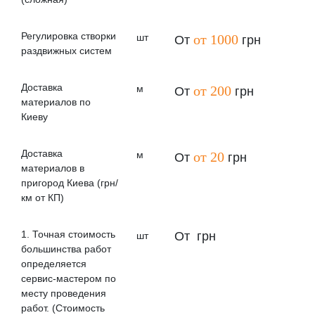
Регулировка створки
шт
от 1000
От
грн
раздвижных систем
Доставка
м
от 200
От
грн
материалов по
Киеву
Доставка
м
от 20
От
грн
материалов в
пригород Киева (грн/
км от КП)
1. Точная стоимость
От
грн
шт
большинства работ
определяется
сервис-мастером по
месту проведения
работ. (Стоимость