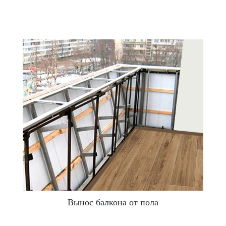
Подходит для бетонного ограждения лоджии.
К бетонной плите вынос крепится болтами и
сваривается с металлическим уголком этой плиты.
Вынос «от пола»
Наиболее оптимальный по цене тип выноса.
В 99% случаев выполняется при наличии
металлического ограждения балкона.
Если старые металлические перила непригодны
к применению, производится их полная замена на
новые с последующим навариванием выноса.
Балконы с выносом варятся к верхней части
перил и в корень плиты.
Вынос «по полу»
Самый сложный тип работ.
Наиболее дорогой вынос балкона.
Вынос балкона от пола
Убираются все старые перила и швеллера,
после чего устанавливается новое ограждение и