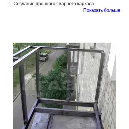
1. Создание прочного сварного каркаса
Показать больше
Вынос лоджии/балкона производится путем
приваривания к парапету металлического каркаса.
Сварная конструкция изготавливается из
прокатного металла. Несущие узлы располагаются
с определенным шагом (все зависит от ширины
каркаса, веса окон и типа парапета). Для того
чтобы нагрузка распределялась равномерно на все
узлы, по периметру балкона приваривается
направляющая (пластина или уголок), на которую в
дальнейшем и устанавливаются окна.
2. Наружная обшивка
Для придания балкону красивого внешнего вида со
стороны улицы каркас обшивается сайдингом,
металлопластиковой вагонкой или профнастилом.
3. Внутреннее утепление