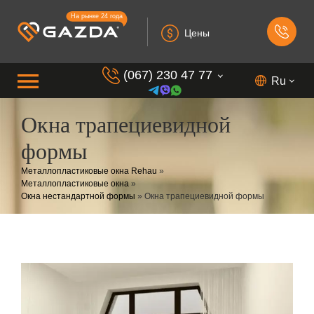
На рынке 24 года
Цены
(067) 230 47 77
Ru
Окна трапециевидной
(099) 230 73 37
формы
(050) 230 7 337
Металлопластиковые окна Rehau
»
(073) 230 7 337
Металлопластиковые окна
»
(098) 230 7 337
Окна нестандартной формы
»
Окна трапециевидной формы