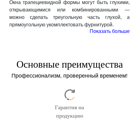
Окна трапециевидной формы могут быть глухими,
открывающимися или комбинированными —
можно сделать треугольную часть глухой, а
прямоугольную укомплектовать фурнитурой.
Показать больше
Закажите консультацию отдела продаж, наши
специалисты расскажут вам о вариантах
реализации вашего проекта и помогут подобрать
комплектацию, которая идеально подойдет именно
Основные преимущества
вам
Профессионализм, проверенный временем!
Заказать
Гарантия на
продукцию