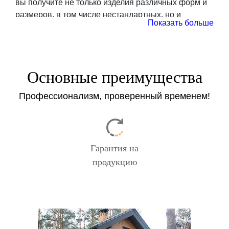
вы получите не только изделия различных форм и
размеров, в том числе нестандартных, но и
Показать больше
сможете выбрать самые разные варианты декора.
В результате они станут изюминкой интерьера,
преобразят фасад и станут эксклюзивным
элементом оформления.
Основные преимущества
Мы предлагаем следующие варианты
Профессионализм, проверенный временем!
декорирования оконных конструкций:
ламинация;
использование декоративных стекол;
покрытие тонировочными пленками;
Гарантия на
шпросы;
продукцию
декоративная фурнитура (ручки и накладки на
петли).
Ламинация пластиковых
окон