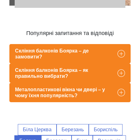
Популярні запитання та відповіді
Скління балконів Боярка – де
замовити?
Скління балконів Боярка – як
правильно вибрати?
Металопластикові вікна чи двері – у
чому їхня популярність?
Біла Церква
Березань
Бориспіль