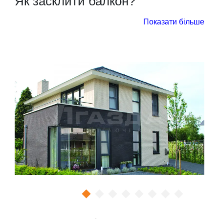
Як засклити балкон?
Відповідь на це питання прямо залежить від цілей і
Показати більше
завдань, які переслідує власник. Умовно всі
варіанти засклення балкона можна розділити на
два види:
холодний. В цьому випадку балконний простір
може використовуватися виключно для побутових
потреб, тобто в якості зони зберігання речей, місця
для сушки білизни після прання. Високі вимоги до
звуко- і теплоізоляції при цьому не пред’являються,
а значить підійдуть бюджетні ПВХ-конструкції з
профільною системою початкового рівня (60 мм, 3-
4 камери) і однокамерним склопакетом;
теплий. Такий варіант вибирається тоді, коли
лоджія або балкон приєднується до суміжної
кімнати або ж стоїть мета зробити з цього
приміщення відокремлене житлове місце,
припустимо, робочий кабінет або зону відпочинку.