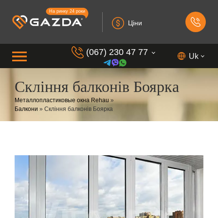
На ринку 24 роки
Ціни
(067) 230 47 77
Uk
Скління балконів Боярка
(099) 230 73 37
Металлопластиковые окна Rehau
»
(050) 230 7 337
Балкони
»
Скління балконів Боярка
(073) 230 7 337
(098) 230 7 337