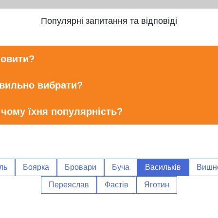
Популярні запитання та відповіді
мовити?
авильно вибрати?
 чому їхня популярність?
ль
Боярка
Бровари
Буча
Васильків
Вишн
Переяслав
Фастів
Яготин