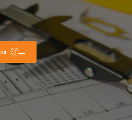
нок
них