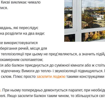
 Києві викликає чимало
тися.
авдань, які переслідує
на розділити на два види:
же використовуватися
зберігання речей, місця для
і теплоізоляції при цьому не пред’являються, а значить під
днокамерним склопакетом;
жія або балкон приєднується до суміжної кімнати або ж стої
 відпочинку. Вимоги до тепло- і звукоізоляції підвищуються
м склом. Плюс просто
засклити лоджію
такими конструкціями м
.
При ньому попередньо демонтується парапет, при необхід
 стелі. Якщо засклити балкон таким чином, то збільшується с