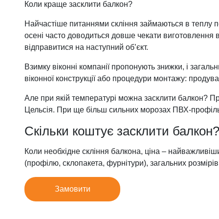
Коли краще засклити балкон?
Найчастіше питаннями скління займаються в теплу пору
осені часто доводиться довше чекати виготовлення в
відправитися на наступний об’єкт.
Взимку віконні компанії пропонують знижки, і загал
віконної конструкції або процедури монтажу: продува
Але при якій температурі можна засклити балкон? При
Цельсія. При ще більш сильних морозах ПВХ-профіль 
Скільки коштує засклити балкон
Коли необхідне скління балкона, ціна – найважливіши
(профілю, склопакета, фурнітури), загальних розмірів 
Замовити