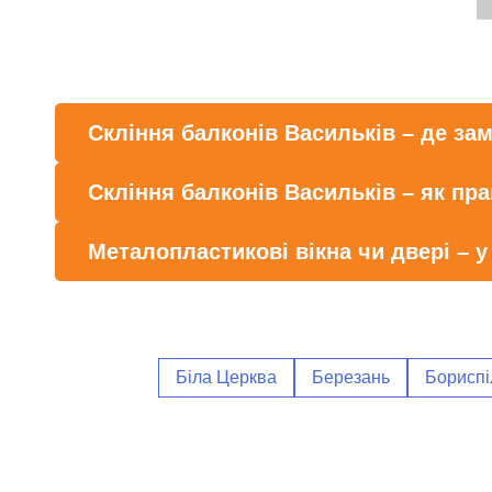
Скління балконів Васильків – де за
Скління балконів Васильків – як пр
Металопластикові вікна чи двері – у
Біла Церква
Березань
Бориспі