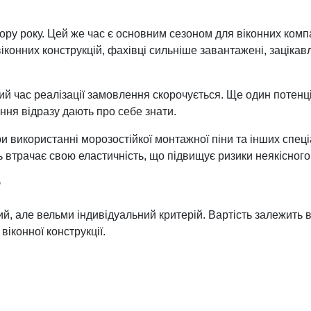
 року. Цей же час є основним сезоном для віконних компаній
іконних конструкцій, фахівці сильніше завантажені, заціка
ьний час реалізації замовлення скорочується. Ще один потен
ння відразу дають про себе знати.
 використанні морозостійкої монтажної піни та інших спеціа
втрачає свою еластичність, що підвищує ризики неякісного
?
й, але вельми індивідуальний критерій. Вартість залежить в
віконної конструкції.