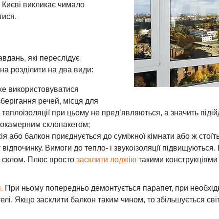
 Києві викликає чимало
тися.
авдань, які переслідує
на розділити на два види:
же використовуватися
зберігання речей, місця для
і теплоізоляції при цьому не пред’являються, а значить під
днокамерним склопакетом;
жія або балкон приєднується до суміжної кімнати або ж стої
 відпочинку. Вимоги до тепло- і звукоізоляції підвищуються
м склом. Плюс просто
засклити лоджію
такими конструкціями м
.
При ньому попередньо демонтується парапет, при необхід
 стелі. Якщо засклити балкон таким чином, то збільшується с