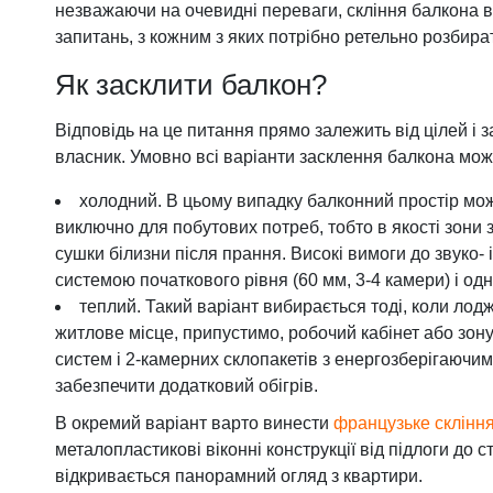
незважаючи на очевидні переваги, скління балкона в
Фурнітура для вікон
запитань, з кожним з яких потрібно ретельно розбира
Фурнітура для дверей
Як засклити балкон?
Відповідь на це питання прямо залежить від цілей і з
власник. Умовно всі варіанти засклення балкона мож
холодний. В цьому випадку балконний простір мо
виключно для побутових потреб, тобто в якості зони 
сушки білизни після прання. Високі вимоги до звуко- 
системою початкового рівня (60 мм, 3-4 камери) і о
теплий. Такий варіант вибирається тоді, коли лод
житлове місце, припустимо, робочий кабінет або зону
систем і 2-камерних склопакетів з енергозберігаючи
забезпечити додатковий обігрів.
В окремий варіант варто винести
французьке скління
металопластикові віконні конструкції від підлоги до
відкривається панорамний огляд з квартири.