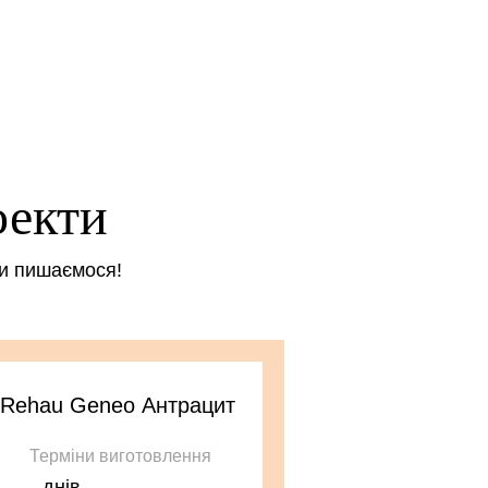
оекти
ми пишаємося!
/ Rehau Geneo Антрацит
Терміни виготовлення
-
днів