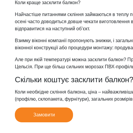
Коли краще засклити балкон?
Найчастіше питаннями скління займаються в теплу пору
осені часто доводиться довше чекати виготовлення в
відправитися на наступний об’єкт.
Взимку віконні компанії пропонують знижки, і загал
віконної конструкції або процедури монтажу: продува
Але при якій температурі можна засклити балкон? При
Цельсія. При ще більш сильних морозах ПВХ-профіль 
Скільки коштує засклити балкон
Коли необхідне скління балкона, ціна – найважливіши
(профілю, склопакета, фурнітури), загальних розмірів 
Замовити