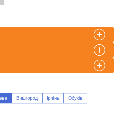
еве
Вишгород
Ірпінь
Обухів