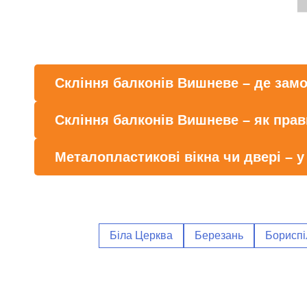
Скління балконів Вишневе – де зам
Скління балконів Вишневе – як пра
Металопластикові вікна чи двері – у
Біла Церква
Березань
Бориспі