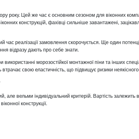
 року. Цей же час є основним сезоном для віконних компаній
іконних конструкцій, фахівці сильніше завантажені, заціка
ьний час реалізації замовлення скорочується. Ще один потен
ння відразу дають про себе знати.
 використанні морозостійкої монтажної піни та інших спеціа
втрачає свою еластичність, що підвищує ризики неякісного
?
й, але вельми індивідуальний критерій. Вартість залежить в
віконної конструкції.