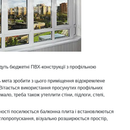
ійдуть бюджетні ПВХ-конструкції з профільною
ть мета зробити з цього приміщення відокремлене
. Вітається використання просунутих профільних
ало, треба також утеплити стіни, підлоги, стелі,
ності посилюється балконна плита і встановлюються
вітлопропускання, візуально розширюється простір,