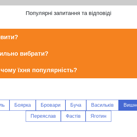
Популярні запитання та відповіді
овити?
вильно вибрати?
 чому їхня популярність?
ль
Боярка
Бровари
Буча
Васильків
Вишн
Переяслав
Фастів
Яготин