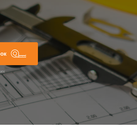
нок
них