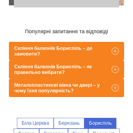
Популярні запитання та відповіді
Скління балконів Бориспіль – де
замовити?
Скління балконів Бориспіль – як
правильно вибрати?
Металопластикові вікна чи двері – у
чому їхня популярність?
Біла Церква
Березань
Бориспіль