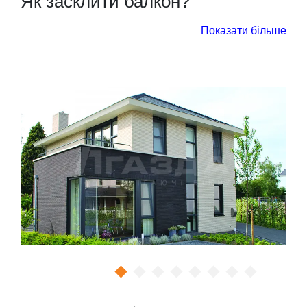
Як засклити балкон?
Відповідь на це питання прямо залежить від цілей і
Показати більше
завдань, які переслідує власник. Умовно всі
варіанти засклення балкона можна розділити на
два види:
холодний. В цьому випадку балконний простір
може використовуватися виключно для побутових
потреб, тобто в якості зони зберігання речей, місця
для сушки білизни після прання. Високі вимоги до
звуко- і теплоізоляції при цьому не пред’являються,
а значить підійдуть бюджетні ПВХ-конструкції з
профільною системою початкового рівня (60 мм, 3-
4 камери) і однокамерним склопакетом;
теплий. Такий варіант вибирається тоді, коли
лоджія або балкон приєднується до суміжної
кімнати або ж стоїть мета зробити з цього
приміщення відокремлене житлове місце,
припустимо, робочий кабінет або зону відпочинку.