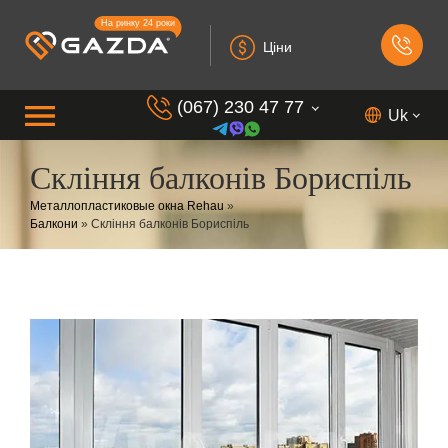
На ринку 24 роки
Ціни
(067) 230 47 77
Uk
Скління балконів Бориспіль
(099) 230 73 37
Металлопластиковые окна Rehau
»
(050) 230 7 337
Балкони
»
Скління балконів Бориспіль
(073) 230 7 337
(098) 230 7 337