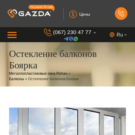
На рынке 24 года
Цены
(067) 230 47 77
Ru
Остекление балконов
(099) 230 73 37
Боярка
(050) 230 7 337
Металлопластиковые окна Rehau
»
(073) 230 7 337
Балконы
»
Остекление балконов Боярка
(098) 230 7 337