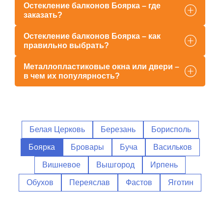
Остекление балконов Боярка – где
заказать?
Остекление балконов Боярка – как
правильно выбрать?
Металлопластиковые окна или двери –
в чем их популярность?
Белая Церковь
Березань
Борисполь
Боярка
Бровары
Буча
Васильков
Вишневое
Вышгород
Ирпень
Обухов
Переяслав
Фастов
Яготин