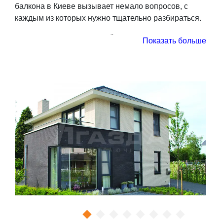
балкона в Киеве вызывает немало вопросов, с
каждым из которых нужно тщательно разбираться.
Как застеклить балкон?
Показать больше
Ответ на этот вопрос прямо зависит от целей и
задач, которые преследует владелец. Условно все
варианты застекления балкона можно разделить на
два вида:
холодный. В этом случае балконное
пространство может использоваться
исключительно для бытовых нужд, то есть в
качестве зоны хранения вещей, места для сушки
белья после стирки. Высокие требования к звуко- и
теплоизоляции при этом не предъявляются, а
значит подойдут бюджетные ПВХ-конструкции с
профильной системой начального уровня (60 мм, 3-
4 камеры) и однокамерным стеклопакетом;