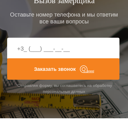
Вызов замерщика
процедуры монтажа: продувания сразу дают о себе
знать.
Оставьте номер телефона и мы ответим
все ваши вопросы
Но при какой температуре можно застеклить
балкон? При использовании морозостойкой
монтажной пены и других специализированных
герметиков — даже при -10-15 градусов Цельсия.
При еще более сильных морозах ПВХ-профиль
утрачивает свою эластичность, что повышает риски
некачественного монтажа.
Заказать звонок
Сколько стоит застеклить
балкон?
*Отправляя форму, вы соглашаетесь на обработку
персональных данных
Когда требуется остекление балкона, цена —
важнейший, но весьма индивидуальный критерий.
Стоимость зависит от варианта остекления,
используемых материалов (профиля, стеклопакета,
фурнитуры), общих размеров оконной конструкции.