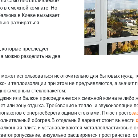
пыли само неотапливаемое
ю в смежной комнате. Но
балкона в Киеве вызывает
льно разбираться.
ч, которые преследует
на можно разделить на два
 может использоваться исключительно для бытовых нужд, то
уко- и теплоизоляции при этом не предъявляются, а значи
однокамерным стеклопакетом;
оджия или балкон присоединяется к смежной комнате либо ж
ет или зону отдыха. Требования к тепло- и звукоизоляции
лопакетов с энергосберегающими стеклами. Плюс просто
за
ополнительный обогрев.В отдельный вариант стоит вынести
балконная плита и устанавливаются металлопластиковые ок
 светопропускание, визуально расширяется пространство, о