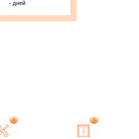
-
дней