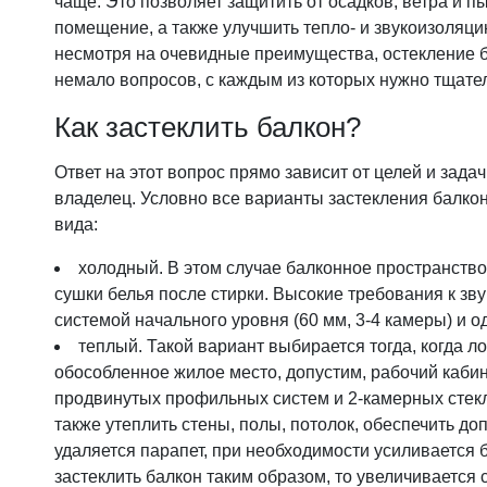
чаще. Это позволяет защитить от осадков, ветра и 
Фурнитура для окон
помещение, а также улучшить тепло- и звукоизоляци
Фурнитура для дверей
несмотря на очевидные преимущества, остекление 
немало вопросов, с каждым из которых нужно тщате
Как застеклить балкон?
Ответ на этот вопрос прямо зависит от целей и зада
владелец. Условно все варианты застекления балко
вида:
холодный. В этом случае балконное пространство
сушки белья после стирки. Высокие требования к зв
системой начального уровня (60 мм, 3-4 камеры) и 
теплый. Такой вариант выбирается тогда, когда л
обособленное жилое место, допустим, рабочий кабин
продвинутых профильных систем и 2-камерных стек
также утеплить стены, полы, потолок, обеспечить д
удаляется парапет, при необходимости усиливается 
застеклить балкон таким образом, то увеличивается