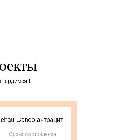
оекты
ы гордимся !
Rehau Geneo антрацит
Сроки изготовления