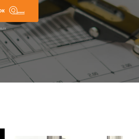
ок
ных