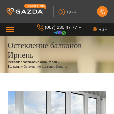
На рынке 24 года
Цены
(067) 230 47 77
Ru
Остекление балконов
(099) 230 73 37
Ирпень
(050) 230 7 337
Металлопластиковые окна Rehau
»
(073) 230 7 337
Балконы
»
Остекление балконов Ирпень
(098) 230 7 337