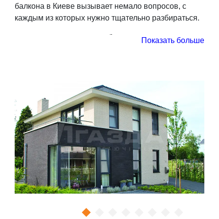
балкона в Киеве вызывает немало вопросов, с
каждым из которых нужно тщательно разбираться.
Как застеклить балкон?
Показать больше
Ответ на этот вопрос прямо зависит от целей и
задач, которые преследует владелец. Условно все
варианты застекления балкона можно разделить на
два вида:
холодный. В этом случае балконное
пространство может использоваться
исключительно для бытовых нужд, то есть в
качестве зоны хранения вещей, места для сушки
белья после стирки. Высокие требования к звуко- и
теплоизоляции при этом не предъявляются, а
значит подойдут бюджетные ПВХ-конструкции с
профильной системой начального уровня (60 мм, 3-
4 камеры) и однокамерным стеклопакетом;