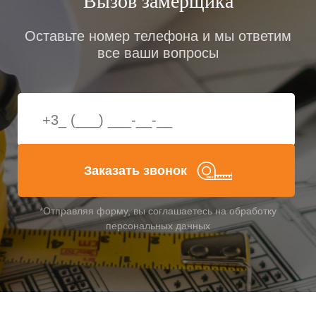
Вызов замерщика
процедуры монтажа: продувания сразу дают о себе
знать.
Оставьте номер телефона и мы ответим
все ваши вопросы
Но при какой температуре можно застеклить
балкон? При использовании морозостойкой
монтажной пены и других специализированных
герметиков — даже при -10-15 градусов Цельсия.
При еще более сильных морозах ПВХ-профиль
утрачивает свою эластичность, что повышает риски
некачественного монтажа.
Заказать звонок
Сколько стоит застеклить
балкон?
*Отправляя форму, вы соглашаетесь на обработку
персональных данных
Когда требуется остекление балкона, цена —
важнейший, но весьма индивидуальный критерий.
Стоимость зависит от варианта остекления,
используемых материалов (профиля, стеклопакета,
фурнитуры), общих размеров оконной конструкции.