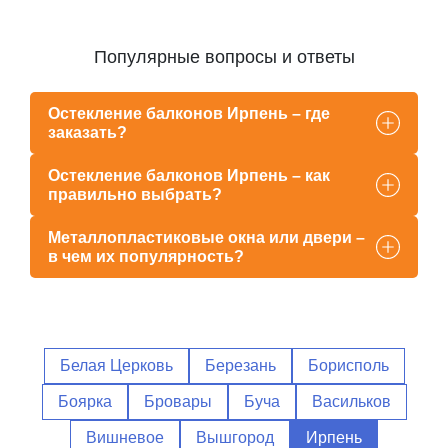
Популярные вопросы и ответы
Остекление балконов Ирпень – где
заказать?
Остекление балконов Ирпень – как
правильно выбрать?
Металлопластиковые окна или двери –
в чем их популярность?
Белая Церковь
Березань
Борисполь
Боярка
Бровары
Буча
Васильков
Вишневое
Вышгород
Ирпень