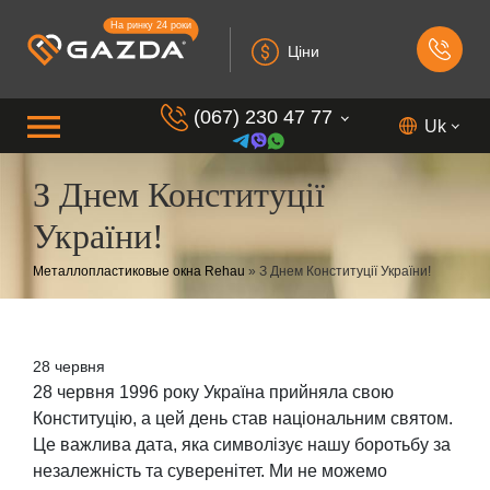
На ринку 24 роки
Ціни
(067) 230 47 77
Uk
З Днем Конституції
(099) 230 73 37
України!
(050) 230 7 337
(073) 230 7 337
Металлопластиковые окна Rehau
»
З Днем Конституції України!
(098) 230 7 337
28 червня
28 червня 1996 року Україна прийняла свою
Конституцію, а цей день став національним святом.
Це важлива дата, яка символізує нашу боротьбу за
незалежність та суверенітет. Ми не можемо