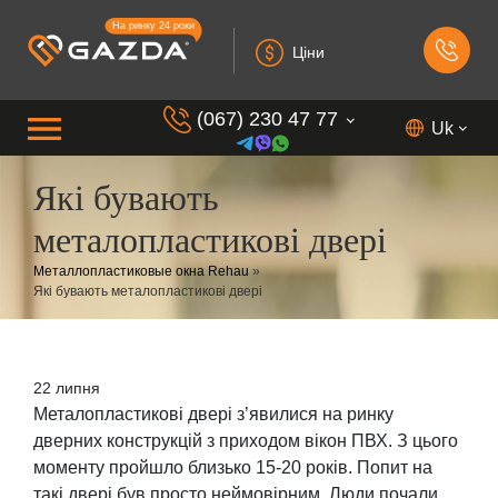
На ринку 24 роки
Ціни
(067) 230 47 77
Uk
Які бувають
(099) 230 73 37
металопластикові двері
(050) 230 7 337
Металлопластиковые окна Rehau
»
(073) 230 7 337
Які бувають металопластикові двері
(098) 230 7 337
22 липня
Металопластикові двері з’явилися на ринку
дверних конструкцій з приходом вікон ПВХ. З цього
моменту пройшло близько 15-20 років. Попит на
такі двері був просто неймовірним. Люди почали