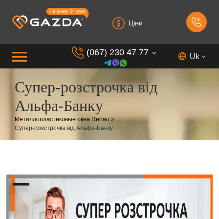
На ринку 24 роки
Ціни
(067) 230 47 77
Uk
Супер-розстрочка від
(099) 230 73 37
Альфа-Банку
(050) 230 7 337
Металлопластиковые окна Rehau
»
(073) 230 7 337
Супер-розстрочка від Альфа-Банку
(098) 230 7 337