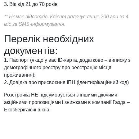
3. Вік від 21 до 70 років
** Немає відсотків. Клієнт оплачує лише 200 грн за 4
міс за SMS-інформування.
Перелік необхідних
документів:
1. Паспорт (якщо у вас ID-карта, додатково – виписку з
демографічного реєстру про реєстрацію місця
проживання);
2. Довідка про присвоєння ІПН (ідентифікаційний код)
Розстрочка НЕ ​​підсумовується з іншими діючими
акційними пропозиціями і знижками в компанії Газда –
Екозберігаючі вікна.