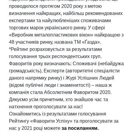
проводилося протягом 2020 року з метою
визначення найкращих, найбільш рекомендованих
експертами та найулюбленіших споживачами
торгових марок українського ринку. У сфері
«Виробник металопластикових вікон» найкращою з
48 участників ринку, названа ТМ «Ґазда».
*Рейтинг розраховується за результатами
голосування трьох респондентських груп.
Фаворитів року визначають: Споживачі (небайдужа
громадськість), Експерти (авторитетні спеціалісти
даного напрямку ринку) і Журі Успішних Людей
(відомі публічні люди і знаменитості) – наша ж
компанія стала Абсолютним Фаворитом 2020.
Дякуємо усім причетним, хто знайшов час та
натхнення проголосувати за нас!
Ознайомитись із результатами голосування
Рейтингу «Фаворити Успіху» та проголосувати за
нас у 2021 році можете
за посиланням.