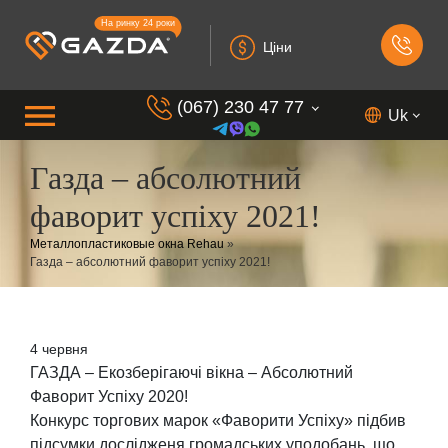
На ринку 24 роки
Ціни
(067) 230 47 77
Uk
Газда – абсолютний
(099) 230 73 37
фаворит успіху 2021!
(050) 230 7 337
Металлопластиковые окна Rehau
»
(073) 230 7 337
Газда – абсолютний фаворит успіху 2021!
(098) 230 7 337
4 червня
ГАЗДА – Екозберігаючі вікна
– Абсолютний
Фаворит Успіху 2020!
Конкурс торгових марок «Фаворити Успіху» підбив
підсумки дослідженя громадських уподобань, що