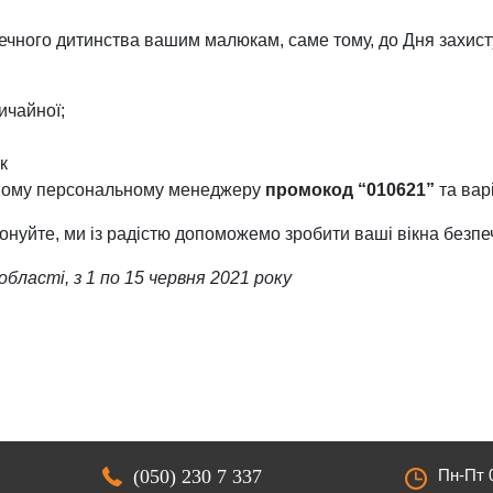
ечного дитинства вашим малюкам, саме тому, до Дня захисту
ичайної;
к
вашому персональному менеджеру
промокод “010621”
та варі
фонуйте, ми із радістю допоможемо зробити ваші вікна безпе
області, з 1 по 15 червня 2021 року
(050) 230 7 337
Пн-Пт 0