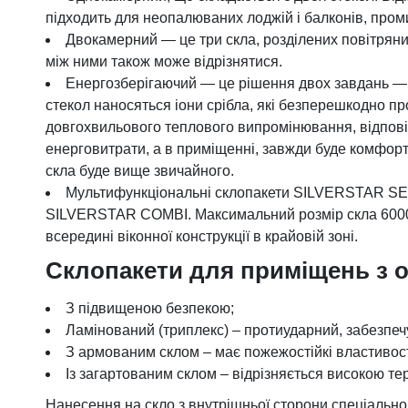
підходить для неопалюваних лоджій і балконів, пром
Двокамерний ― це три скла, розділених повітрян
між ними також може відрізнятися.
Енергозберігаючий ― це рішення двох завдань ― е
стекол наносяться іони срібла, які безперешкодно 
довгохвильового теплового випромінювання, відповідн
енерговитрати, а в приміщенні, завжди буде комфорт
скла буде вище звичайного.
Мультифункціональні склопакети SILVERSTAR SELE
SILVERSTAR COMBI. Максимальний розмір скла 6000*3
всередині віконної конструкції в крайовій зоні.
Склопакети для приміщень з 
З підвищеною безпекою;
Ламінований (триплекс) – протиударний, забезпечу
З армованим склом – має пожежостійкі властивост
Із загартованим склом – відрізняється високою тер
Нанесення на скло з внутрішньої сторони спеціально