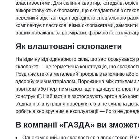
властивостями. Для скління квартир, котеджів, офісн
Фурнітура для вікон
використовують склопакети, що складаються з стекол
Фурнітура для дверей
невеликій відстані один від одного спеціальною ра
комплектує пластикові вікна склопакетами, замовити
ваших побажань за розмірами, формою і експлуатац
Як влаштовані склопакети
На відміну від одинарного скла, що застосовувався р
склопакет ― це герметична конструкція, що складаєть
Розділяє стекла металевий профіль з алюмінію або с
адсорбуючим матеріалом. Порожнина між стеклами
повітрям або інертним газом, що підвищує теплові і з
конструкції. Найчастіше застосовують аргон або кри
з’єднанню, внутрішня поверхня скла не схильна до за
робить вікно зручним в експлуатації ― його не доведе
В компанії «ГАЗДА» ви зможет
Однокамерний, що складається з двох стекол. Від