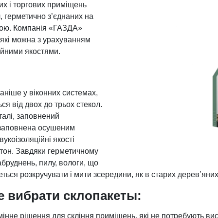
их і торгових приміщень
, герметично з’єднаних на
мкою. Компанія «ГАЗДА»
 які можна з урахуванням
ійними якостями.
аніше у віконних системах,
ся від двох до трьох стекол.
талі, заповнений
 заповнена осушеним
вукоізоляційні якості
птон. Завдяки герметичному
бруднень, пилу, вологи, що
ться розкручувати і мити зсередини, як в старих дерев’яних
е вибрати склопакеты:
мінне рішення для скління приміщень, які не потребують ви