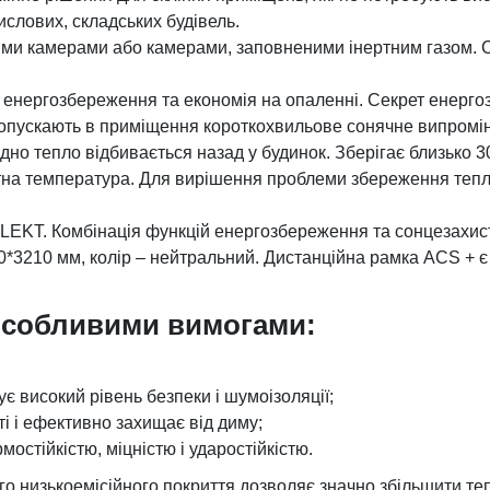
ислових, складських будівель.
ими камерами або камерами, заповненими інертним газом. С
нергозбереження та економія на опаленні. Секрет енергозб
пропускають в приміщення короткохвильове сонячне випромін
о тепло відбивається назад у будинок. Зберігає близько 30
на температура. Для вирішення проблеми збереження тепла 
KT. Комбінація функцій енергозбереження та сонцезахисту
210 мм, колір – нейтральний. Дистанційна рамка ACS + є 
особливими вимогами:
є високий рівень безпеки і шумоізоляції;
і і ефективно захищає від диму;
мостійкістю, міцністю і ударостійкістю.
го низькоемісійного покриття дозволяє значно збільшити теп