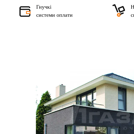
Гнучкі
Н
системи оплати
с