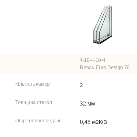
4-10-4-10-4
Rehau Euro Design 70
Кількість камер
2
Товщина стекол
32
мм
Опір теплопередачі
0,48
м2К/Вт