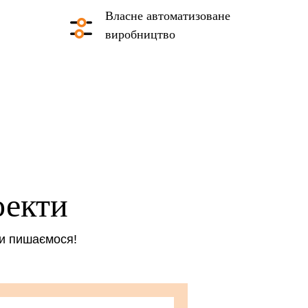
Власне автоматизоване
виробництво
оекти
ми пишаємося!