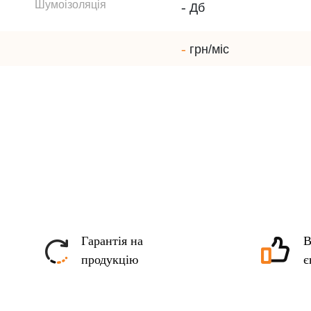
Шумоізоляція
-
Дб
-
грн/міс
Гарантія на
В
продукцію
є