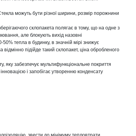
текла можуть бути різної ширини, розмір порожнини
ерігаючого склопакета полягає в тому, що на одне з
ювання, але блокують вихід назовні
-50% тепла в будинку, в значній мірі знижує
відмінно підійде такий склопакет, ціна обробленого
, яку забезпечує мультифункціональне покриття
інновацією і запобігає утворенню конденсату
лоізоляцію, звести до мінімуму тепловтрати,