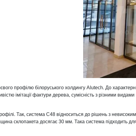
євого профілю білоруського холдингу Alutech. До характерн
ивістю імітації фактури дерева, сумісність з різними видам
профілі. Так, система C48 відноситься до рішень з невисо
ина склопакета досягає 30 мм. Така система підходить для