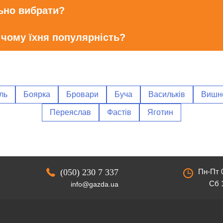
льно вибрати?
 чому їхня популярність?
ль
Боярка
Бровари
Буча
Васильків
Вишн
Переяслав
Фастів
Яготин
(050) 230 7 337
Пн-Пт 0
Сб 1
info@gazda.ua