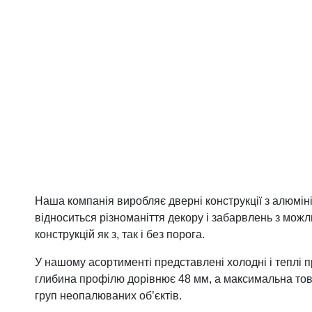
Фурнітура для вікон
Фурнітура для дверей
Наша компанія виробляє дверні конструкції з алюміні
відноситься різноманіття декору і забарвлень з можл
конструкцій як з, так і без порога.
У нашому асортименті представлені холодні і теплі 
глибина профілю дорівнює 48 мм, а максимальна товщ
груп неопалюваних об’єктів.