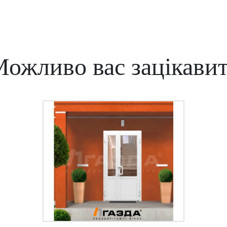
ожливо вас зацікави