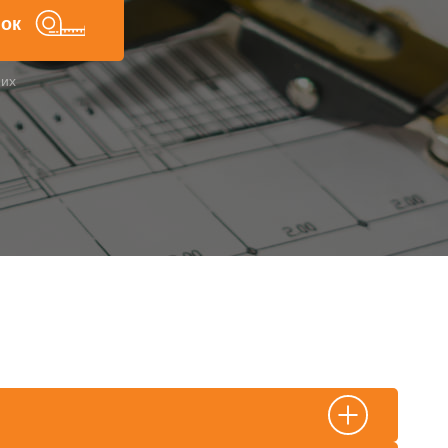
нок
них