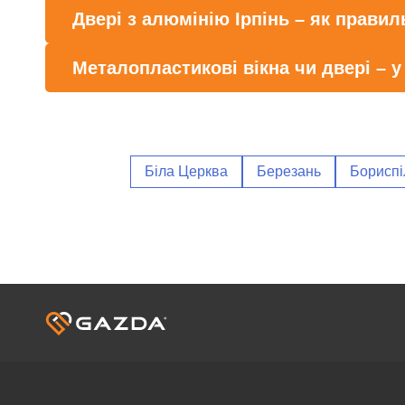
Двері з алюмінію Ірпінь – як прави
Металопластикові вікна чи двері – у
Біла Церква
Березань
Бориспі