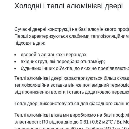
Холодні і теплі алюмінієві двері
Сучасні дверні конструкції на базі алюмінієвого проф
Перші характеризуються слабкими теплоізоляційними 
підходять для:
дверей в альтанках і верандах;
вхідних груп, які передбачають тамбур;
будь-яких інших об’єктів, до яких не пред’являют
Теплі алюмінієві двері характеризуються більш скла
теплоізоляційна вставка він же поліамідний термоміс
від проникнення вологи і стають додатковою перешк
Теплі двері використовуються для фасадного скління, 
Теплі алюмінієві вікна ми виробляємо на базі профі
властивості: R0 відповідно до 0.61 і 0.62 м2°C / В
заповнення товщиною до 40 мм. Глибина W72 на 10 м