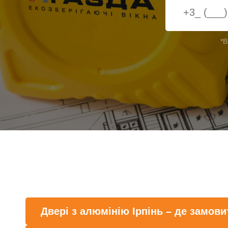
*В
Двері з алюмінію Ірпінь – де замови