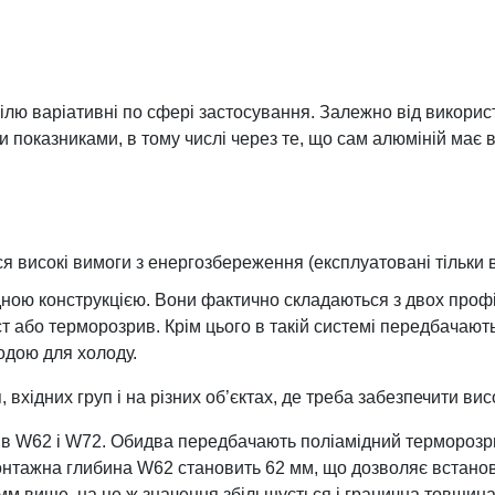
ілю варіативні по сфері застосування. Залежно від використа
показниками, в тому числі через те, що сам алюміній має в
ься високі вимоги з енергозбереження (експлуатовані тільки 
дною конструкцією. Вони фактично складаються з двох профі
т або терморозрив. Крім цього в такій системі передбачають
одою для холоду.
вхідних груп і на різних об’єктах, де треба забезпечити вис
лів W62 і W72. Обидва передбачають поліамідний терморозри
т. Монтажна глибина W62 становить 62 мм, що дозволяє вста
м вище, на це ж значення збільшується і гранична товщин