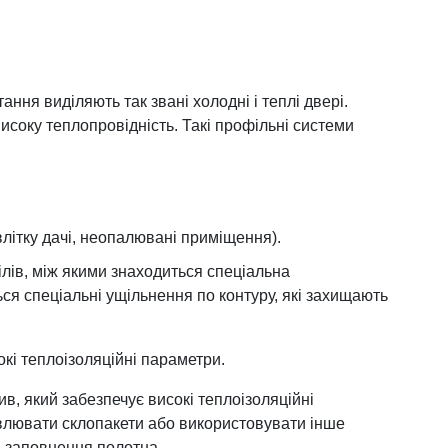
ння виділяють так звані холодні і теплі двері.
исоку теплопровідність. Такі профільні системи
влітку дачі, неопалювані приміщення).
лів, між якими знаходиться спеціальна
ся спеціальні ущільнення по контуру, які захищають
окі теплоізоляційні параметри.
в, який забезпечує високі теплоізоляційні
новлювати склопакети або використовувати інше
а заповнення полотна.