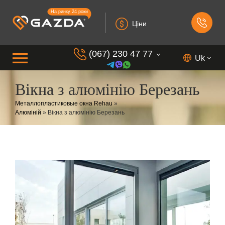
На ринку 24 роки
Ціни
(067) 230 47 77
Uk
Вікна з алюмінію Березань
(099) 230 73 37
Металлопластиковые окна Rehau
»
(050) 230 7 337
Алюміній
»
Вікна з алюмінію Березань
(073) 230 7 337
(098) 230 7 337