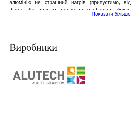
алюмінію не страшний нагрів (припустимо, від
фена або праски), вплив ультрафіолету, більш
Показати більше
кращі такі віконні конструкції і з точки зору
протипожежної безпеки.
За рахунок покриття зносостійкими порошковими
фарбами алюмінієвим вікнам можна надати
Виробники
практично будь-який колір, в тому числі домогтися
імітації відтінків і структури натуральної деревини.
При цьому в плані догляду вони також прості і
зручні, як металопластикові аналоги.
Раніше виготовлення вікон з алюмінієвого профілю
було виправдано переважно для фасадного
скління і невибагливих з точки зору
енергозбереження об’єктів. Але сучасні рішення,
доповнені спеціальними термовставками,
вважаються в повній мірі “теплими”. В результаті
область використання алюмінієвих систем істотно
розширюється і ні в чому не поступається ПВХ-
аналогам, а за рахунок своєї легкості навіть