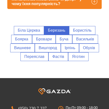
чому їхня популярність?
Біла Церква
Березань
Бориспіль
Боярка
Бровари
Буча
Васильків
Вишневе
Вишгород
Ірпінь
Обухів
Переяслав
Фастів
Яготин
Пн-Пт 09:00 - 18:00
(050) 230 7 337