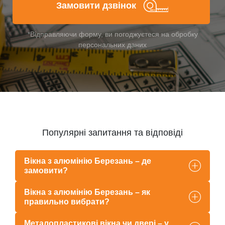
Замовити дзвінок
*Відправляючи форму, ви погоджуєтеся на обробку
персональних даних
Популярні запитання та відповіді
Вікна з алюмінію Березань – де
замовити?
Вікна з алюмінію Березань – як
правильно вибрати?
Металопластикові вікна чи двері – у