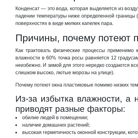
Фурнитура для окон
Конденсат — это вода, которая выделяется из возду
Фурнитура для дверей
падении температуры ниже определенной границы (о
поверхностях в виде мелких капелек пара.
Причины, почему потеют 
Как трактовать физические процессы применимо к
влажности в 60% точка росы равняется 12 градуса
неизбежно. И зимой для этого нередко создаются вс
слишком высоко, лютые морозы на улице).
Почему потеют окна пластиковые
помимо низких те
Из-за избытка влажности, а 
приводят разные факторы:
обилие людей в помещении;
наличие домашних растений;
высокая герметичность оконной конструкции, кот