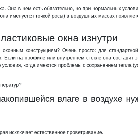
ха. Она в нем есть обязательно, но при нормальных услов
на именуется точкой росы) в воздушных массах появляетс
пластиковые окна изнутри
 оконным конструкциям? Очень просто: для стандартно
м. Если на профиле или внутреннем стекле она составит э
е условия, когда имеются проблемы с сохранением тепла (ус
мператур?
накопившейся влаге в воздухе нуж
орая исключает естественное проветривание.