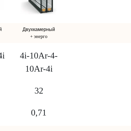
й
Двухкамерный
+ энерго
4і
4i-10Ar-4-
10Ar-4i
32
0,71