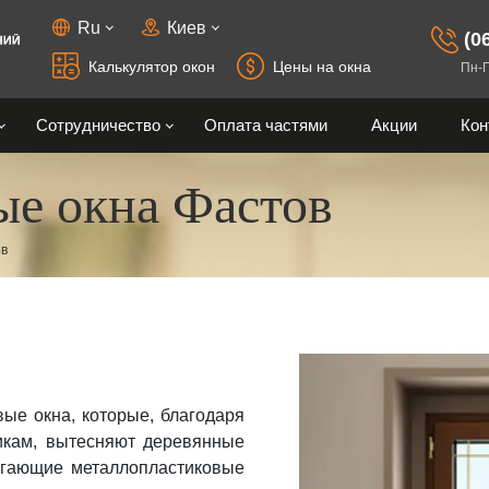
Ru
Киев
(0
Калькулятор
окон
Цены
на окна
Пн-П
Сотрудничество
Оплата частями
Акции
Кон
ые окна Фастов
истема
а
Арочные окна
Раздвижные двери
Профиль REHAU Euro Design 60
ема
Круглые окна
Двери для системы "Умный дом"
Профиль REHAU Euro Design 70
юч"
ов
а
Треугольные окна
Rehau Euro Design 70 усиленный
Окна трапециевидной формы
Профиль REHAU Brillant Design
й
й дом"
Эркерные окна
Профиль Rehau SYNEGO
Французские окна
Профиль Rehau Geneo
Профиль Rehau Artevo
ые окна, которые, благодаря
Взломостойкие окна
икам, вытесняют деревянные
и
Шумоизоляционные окна
Козырьки
егающие металлопластиковые
тура
Отливы