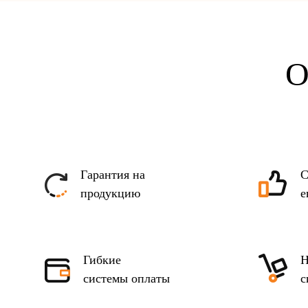
О
Гарантия на
С
продукцию
е
Гибкие
Н
системы оплаты
с