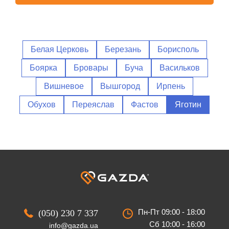
Белая Церковь
Березань
Борисполь
Боярка
Бровары
Буча
Васильков
Вишневое
Вышгород
Ирпень
Обухов
Переяслав
Фастов
Яготин
Пн-Пт 09:00 - 18:00
(050) 230 7 337
Сб 10:00 - 16:00
info@gazda.ua