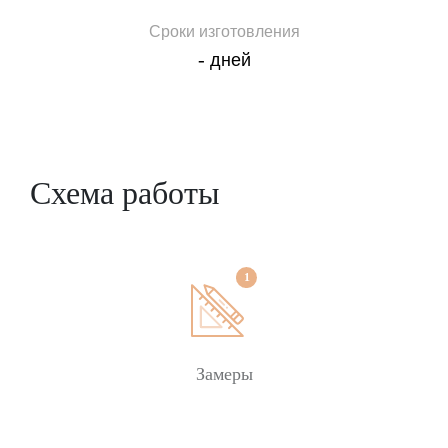
свести к минимуму теплопотери, защитить
Сроки изготовления
интерьер от выгорания при интенсивном
-
дней
солнечном освещении.
Как выбрать и заказать стеклопакеты в Киеве
(Одессе или Чернигове)
Выбор стеклопакета зависит от условий
Схема работы
использования: типа помещения, площади
остекления, средней температуры в холодный
период года. Важная характеристика ― ширина
конструкции, от данного параметра будет зависеть
глубина необходимого профиля. Украина
расположена в двух климатических зонах, для
каждой из которых установлены стандарты
сопротивления теплообмену. Для эксплуатации в
Замеры
жилых помещениях северной и центральной части
страны подойдут стеклопакеты с дополнительной
обработкой стекла.