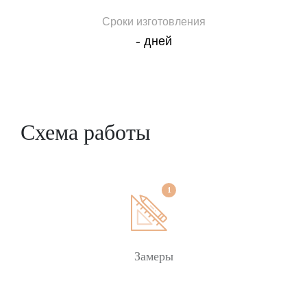
свести к минимуму теплопотери, защитить
Сроки изготовления
интерьер от выгорания при интенсивном
-
дней
солнечном освещении.
Как выбрать и заказать стеклопакеты в Киеве
(Одессе или Чернигове)
Выбор стеклопакета зависит от условий
Схема работы
использования: типа помещения, площади
остекления, средней температуры в холодный
период года. Важная характеристика ― ширина
конструкции, от данного параметра будет зависеть
глубина необходимого профиля. Украина
расположена в двух климатических зонах, для
каждой из которых установлены стандарты
сопротивления теплообмену. Для эксплуатации в
Замеры
жилых помещениях северной и центральной части
страны подойдут стеклопакеты с дополнительной
обработкой стекла.