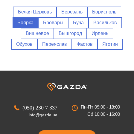
Белая Церковь
Березань
Борисполь
Боярка
Бровары
Буча
Васильков
Вишневое
Вышгород
Ирпень
Обухов
Переяслав
Фастов
Яготин
Пн-Пт 09:00 - 18:00
(050) 230 7 337
Сб 10:00 - 16:00
info@gazda.ua