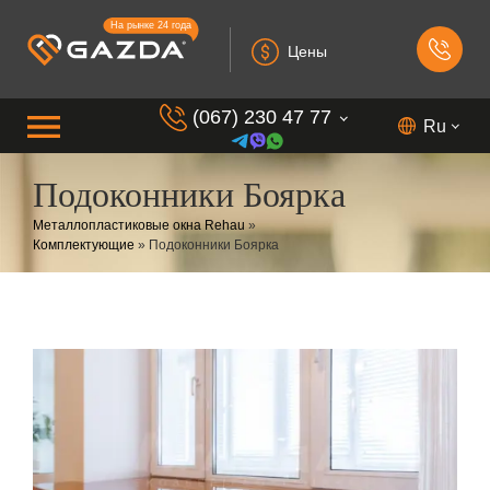
На рынке 24 года
Цены
(067) 230 47 77
Ru
Подоконники Боярка
(099) 230 73 37
Металлопластиковые окна Rehau
»
(050) 230 7 337
Комплектующие
»
Подоконники Боярка
(073) 230 7 337
(098) 230 7 337