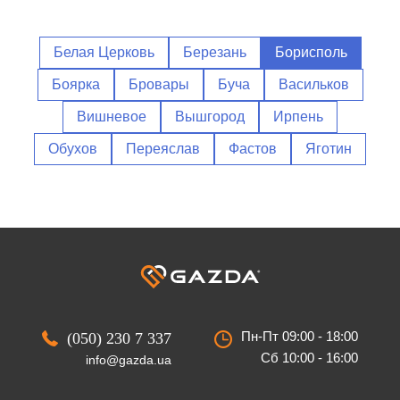
Белая Церковь
Березань
Борисполь
Боярка
Бровары
Буча
Васильков
Вишневое
Вышгород
Ирпень
Обухов
Переяслав
Фастов
Яготин
Пн-Пт 09:00 - 18:00
(050) 230 7 337
Сб 10:00 - 16:00
info@gazda.ua