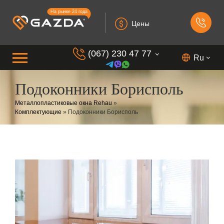
На рынке 24 года
Цены
(067) 230 47 77
Ru
Подоконники Борисполь
(099) 230 73 37
Металлопластиковые окна Rehau
»
(050) 230 7 337
Комплектующие
»
Подоконники Борисполь
(073) 230 7 337
(098) 230 7 337