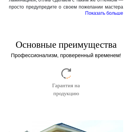
просто предупредите о своем пожелании мастера
Показать больше
по замерам.
Остались вопросы? Закажите консультацию
нашего отдела продаж по кнопке ниже, вам
перезвонят — ответят на все возникшие вопросы и
Основные преимущества
помогут с выбором.
Профессионализм, проверенный временем!
Заказать
Гарантия на
продукцию