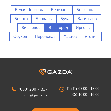
Белая Церковь
Березань
Борисполь
Боярка
Бровары
Буча
Васильков
Вишневое
Вышгород
Ирпень
Обухов
Переяслав
Фастов
Яготин
Пн-Пт 09:00 - 18:00
(050) 230 7 337
Сб 10:00 - 16:00
info@gazda.ua