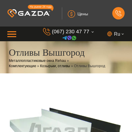
На рынке 24 года
Цены
(067) 230 47 77
Ru
Отливы Вышгород
(099) 230 73 37
Металлопластиковые окна Rehau
»
(050) 230 7 337
Комплектующие
»
Козырьки, отливы
»
Отливы Вышгород
(073) 230 7 337
(098) 230 7 337