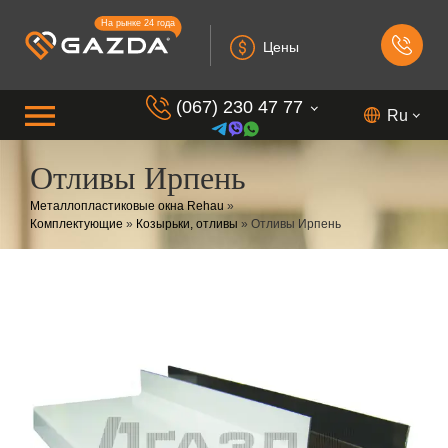
На рынке 24 года
Цены
(067) 230 47 77
Ru
Отливы Ирпень
(099) 230 73 37
Металлопластиковые окна Rehau
»
(050) 230 7 337
Комплектующие
»
Козырьки, отливы
»
Отливы Ирпень
(073) 230 7 337
(098) 230 7 337