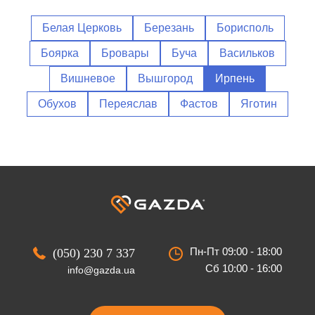
Белая Церковь
Березань
Борисполь
Боярка
Бровары
Буча
Васильков
Вишневое
Вышгород
Ирпень
Обухов
Переяслав
Фастов
Яготин
Пн-Пт 09:00 - 18:00
(050) 230 7 337
Сб 10:00 - 16:00
info@gazda.ua