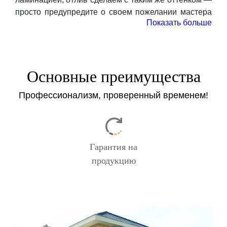
просто предупредите о своем пожелании мастера
Показать больше
по замерам.
Остались вопросы? Закажите консультацию
нашего отдела продаж по кнопке ниже, вам
перезвонят — ответят на все возникшие вопросы и
Основные преимущества
помогут с выбором.
Профессионализм, проверенный временем!
Заказать
Гарантия на
продукцию