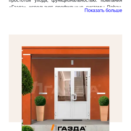
простотой ухода, функциональностью. Компания
«Газда» использует профильные системы Rehau,
Показать больше
выпускает высококлассные дверные конструкции в
Киеве, предоставляет услуги монтажа. В нашем
ассортименте представлены входные, балконные и
офисные металлопластиковые двери. У каждого из
вариантов есть свои характерные отличия и
особенности.
Балконные двери.
Вместе с ними применяется и
традиционная оконная фурнитура, если не
поставлены другие задачи. Как правило,
балконные металлопластиковые двери,не только
открываются, но и откидываются, могут ставиться
на микропроветривание. Чаще всего рядом с такой
дверной конструкцией располагается и окно, хотя в
некоторых случаях формируется широкий
балконный проем (140 см и более), который можно
закрыть 2-створчатой дверью.
Офисные двери.
Нередко офисные