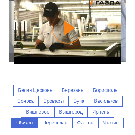
Белая Церковь
Березань
Борисполь
Боярка
Бровары
Буча
Васильков
Вишневое
Вышгород
Ирпень
Обухов
Переяслав
Фастов
Яготин