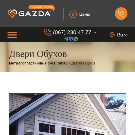
На рынке 24 года
Цены
(067) 230 47 77
Ru
Двери Обухов
(099) 230 73 37
Металлопластиковые окна Rehau
»
Двери Обухов
(050) 230 7 337
(073) 230 7 337
(098) 230 7 337