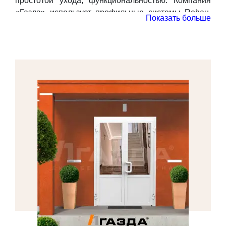
простотой ухода, функциональностью. Компания
«Газда» использует профильные системы Rehau,
Показать больше
выпускает высококлассные дверные конструкции в
Киеве, предоставляет услуги монтажа. В нашем
ассортименте представлены входные, балконные и
офисные металлопластиковые двери. У каждого из
вариантов есть свои характерные отличия и
особенности.
Балконные двери.
Вместе с ними применяется и
традиционная оконная фурнитура, если не
поставлены другие задачи. Как правило,
балконные металлопластиковые двери,не только
открываются, но и откидываются, могут ставиться
на микропроветривание. Чаще всего рядом с такой
дверной конструкцией располагается и окно, хотя в
некоторых случаях формируется широкий
балконный проем (140 см и более), который можно
закрыть 2-створчатой дверью.
Офисные двери.
Нередко офисные