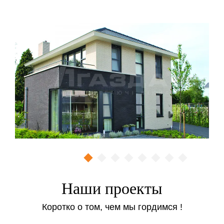
индивидуальными задачами.
Остекление — главный этап обустройства
балконного пространства
Услуга «балкон под ключ» в Киеве (Одессе и
Чернигове) может предполагать различные виды
работ и услуг. При этом основным этапом
выступает, конечно же, остекление. Фактически от
выбора профиля, стеклопакета и других
комплектующих зависит спектр последующих работ
и общие их результаты.
Так, к примеру, если устанавливается оконный блок
на базе профильной системы Rehau Euro 60 c
однокамерными стеклопакетами, то превратить
Наши проекты
имеющееся пространство в теплое и жилое будет
проблематично даже выполняя различные виды
Коротко о том, чем мы гордимся !
утепления (наружного и внутреннего). Но если