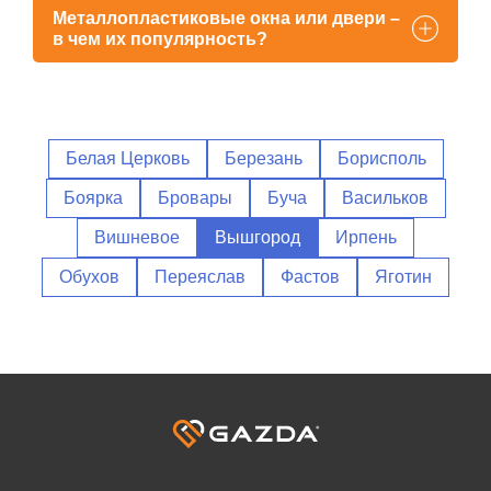
оконщиками или другими мастерами.
Металлопластиковые окна или двери –
в чем их популярность?
Заказать
Белая Церковь
Березань
Борисполь
Боярка
Бровары
Буча
Васильков
Вишневое
Вышгород
Ирпень
Обухов
Переяслав
Фастов
Яготин