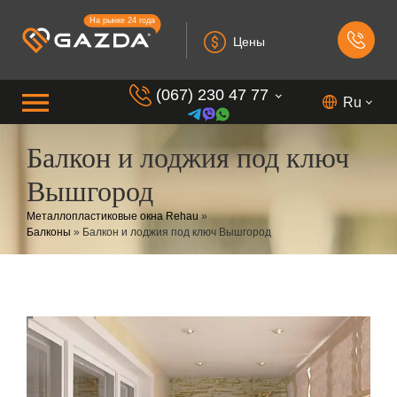
На рынке 24 года
Цены
(067) 230 47 77
Ru
Балкон и лоджия под ключ
(099) 230 73 37
Вышгород
(050) 230 7 337
Металлопластиковые окна Rehau
»
(073) 230 7 337
Балконы
»
Балкон и лоджия под ключ Вышгород
(098) 230 7 337